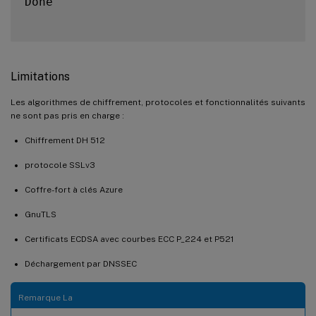
Done

Limitations
Les algorithmes de chiffrement, protocoles et fonctionnalités suivants
ne sont pas pris en charge :
Chiffrement DH 512
protocole SSLv3
Coffre-fort à clés Azure
GnuTLS
Certificats ECDSA avec courbes ECC P_224 et P521
Déchargement par DNSSEC
Remarque La