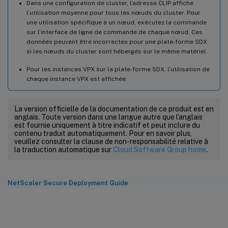
Dans une configuration de cluster, l’adresse CLIP affiche
ECDH
 Crypto Utilization 
0.00
l’utilisation moyenne pour tous les nœuds du cluster. Pour
ECDH_P224
0.00
une utilisation spécifique à un nœud, exécutez la commande
sur l’interface de ligne de commande de chaque nœud. Ces
ECDH_P256
0.00
données peuvent être incorrectes pour une plate-forme SDX
ECDH_P384
0.00
si les nœuds du cluster sont hébergés sur le même matériel.
ECDH_P521
0.00
Pour les instances VPX sur la plate-forme SDX, l’utilisation de
chaque instance VPX est affichée.
ECDSA
 Crypto Utilization 
0.00
ECDSA_P224
0.00
ECDSA_P256
0.00
La version officielle de la documentation de ce produit est en
anglais. Toute version dans une langue autre que l’anglais
ECDSA_P384
0.00
est fournie uniquement à titre indicatif et peut inclure du
ECDSA_P521
0.00
contenu traduit automatiquement. Pour en savoir plus,
veuillez consulter la clause de non-responsabilité relative à
la traduction automatique sur
Cloud Software Group home
.
Symmetric Crypto Utilization 
0.72
System

Transactions 
Rate
(
/
s
)
NetScaler Secure Deployment Guide
SSL
 transactions 
19861
46039342
SSLv2 transactions 
0
0
SSLv3 transactions 
0
0