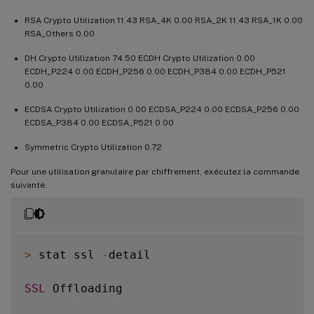
SSLv3 sessions 
0
0
RSA Crypto Utilization 11.43 RSA_4K 0.00 RSA_2K 11.43 RSA_1K 0.00
TLSv1 sessions 
0
0
RSA_Others 0.00
TLSv1
.
1
 sessions 
0
0
TLSv1
.
2
 sessions 
19849
45937019
DH Crypto Utilization 74.50 ECDH Crypto Utilization 0.00
ECDH_P224 0.00 ECDH_P256 0.00 ECDH_P384 0.00 ECDH_P521
TLSv1
.
3
 sessions 
0
0
0.00
DTLSv1 sessions 
0
0
DTLSv1
.
2
 sessions 
0
0
ECDSA Crypto Utilization 0.00 ECDSA_P224 0.00 ECDSA_P256 0.00
ECDSA_P384 0.00 ECDSA_P521 0.00
New 
SSL
 sessions 
19881
50722628
SSL
 session misses 
0
0
Symmetric Crypto Utilization 0.72
SSL
 session hits 
0
0
Pour une utilisation granulaire par chiffrement, exécutez la commande
suivante.
Back End

Sessions 
Rate
(
/
s
)
SSL
 sessions 
0
137
SSLv3 sessions 
0
0
>
 stat ssl 
-
detail

TLSv1 sessions 
0
0
TLSv1
.
1
 sessions 
0
0
SSL
 Offloading

TLSv1
.
2
 sessions 
0
137
DTLSv1 sessions 
0
0