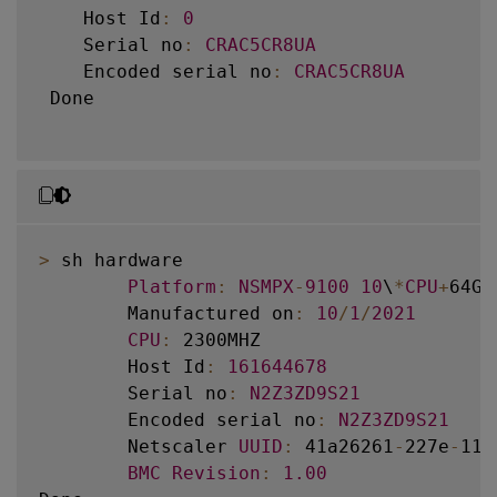
    Host Id
:
0
    Serial no
:
CRAC5CR8UA
    Encoded serial no
:
CRAC5CR8UA
 Done

>
 sh hardware

Platform
:
NSMPX
-
9100
10
\
*
CPU
+
64GB
        Manufactured on
:
10
/
1
/
2021
CPU
:
 2300MHZ

        Host Id
:
161644678
        Serial no
:
N2Z3ZD9S21
        Encoded serial no
:
N2Z3ZD9S21
        Netscaler 
UUID
:
 41a26261
-
227e
-
11e
BMC
Revision
:
1.00