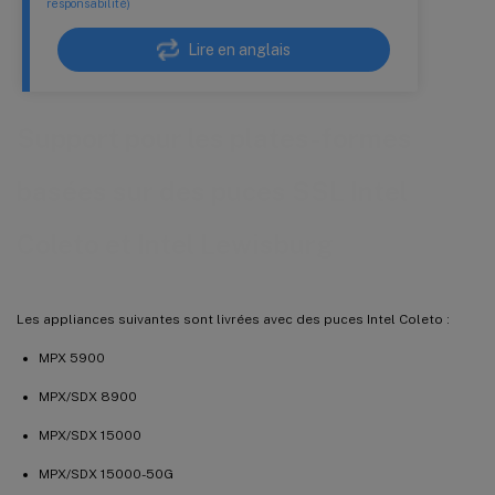
responsabilité)
Lire en anglais
Support pour les plates-formes
basées sur des puces SSL Intel
Coleto et Intel Lewisburg
Les appliances suivantes sont livrées avec des puces Intel Coleto :
MPX 5900
MPX/SDX 8900
MPX/SDX 15000
MPX/SDX 15000-50G