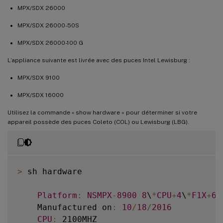
MPX/SDX 26000
MPX/SDX 26000-50S
MPX/SDX 26000-100 G
L’appliance suivante est livrée avec des puces Intel Lewisburg :
MPX/SDX 9100
MPX/SDX 16000
Utilisez la commande « show hardware » pour déterminer si votre
appareil possède des puces Coleto (COL) ou Lewisburg (LBG).
>
 sh hardware

Platform
:
NSMPX
-
8900
8
\
*
CPU
+
4
\
*
F1X
+
6
\
    Manufactured on
:
10
/
18
/
2016
CPU
:
 2100MHZ
