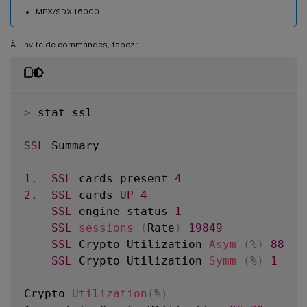
MPX/SDX 16000
À l’invite de commandes, tapez :
>
 stat ssl

SSL
 Summary

1.
SSL
 cards present 
4
2.
SSL
 cards 
UP
4
SSL
 engine status 
1
SSL
sessions
(
Rate
)
19849
SSL
 Crypto Utilization 
Asym
(
%
)
88
SSL
 Crypto Utilization 
Symm
(
%
)
1
Crypto 
Utilization
(
%
)