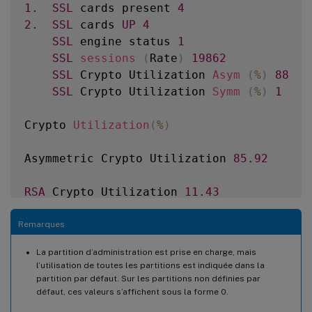
1.
SSL
 cards present 
4
Session multiplex attempts 
0
0
2.
SSL
 cards 
UP
4
Session multiplex successes 
0
0
SSL
 engine status 
1
Session multiplex failures 
0
0
SSL
sessions
(
Rate
)
19862
SSL
 Crypto Utilization 
Asym
(
%
)
88
Encryption
/
Decryption statistics

SSL
 Crypto Utilization 
Symm
(
%
)
1
Crypto Operation 
Rate
(
bytes
/
s
)
 Total Byte
Bytes encrypted 
24338213
27705995030
Crypto 
Utilization
(
%
)
Bytes decrypted 
24664169
27942280990
Done

Asymmetric Crypto Utilization 
85.92
RSA
 Crypto Utilization 
11.43
RSA_4K
0.00
RSA_2K
11.43
Remarques
RSA_1K
0.00
La partition d’administration est prise en charge, mais
RSA_Others 
0.00
l’utilisation de toutes les partitions est indiquée dans la
partition par défaut. Sur les partitions non définies par
DH
 Crypto Utilization 
74.50
défaut, ces valeurs s’affichent sous la forme 0.