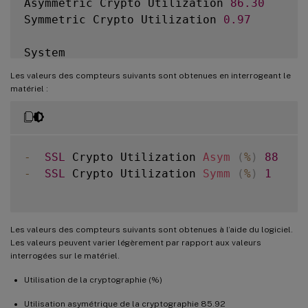
Asymmetric Crypto Utilization 
86.30
Symmetric Crypto Utilization 
0.97
System

Transactions 
Rate
(
/
s
)
Les valeurs des compteurs suivants sont obtenues en interrogeant le
SSL
 transactions 
19849
45900312
matériel :
SSLv2 transactions 
0
0
SSLv3 transactions 
0
0
TLSv1 transactions 
0
0
TLSv1
.
1
 transactions 
0
0
-
SSL
 Crypto Utilization 
Asym
(
%
)
88
TLSv1
.
2
 transactions 
19849
45900312
-
SSL
 Crypto Utilization 
Symm
(
%
)
1
TLSv1
.
3
 transactions 
0
0
DTLSv1 transactions 
0
0
DTLSv1
.
2
 transactions 
0
0
Les valeurs des compteurs suivants sont obtenues à l’aide du logiciel.
Les valeurs peuvent varier légèrement par rapport aux valeurs
Front End

interrogées sur le matériel.
Sessions 
Rate
(
/
s
)
Utilisation de la cryptographie (%)
SSL
 sessions 
19849
45937019
SSLv2 sessions 
0
0
Utilisation asymétrique de la cryptographie 85.92