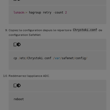
lunacm
:
>
 hagroup retry 
-
count 
2
Copiez la configuration depuis le répertoire
Chrystoki.conf
de
configuration SafeNet.
cp 
/
etc
/
Chrystoki
.
conf 
/
var
/
safenet
/
config
/
Redémarrez l’appliance ADC.
reboot
