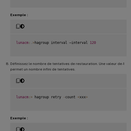
Exemple :
lunacm
:
.
>
hagroup interval –interval 
120
Définissez le nombre de tentatives de restauration. Une valeur de -1
permet un nombre infini de tentatives.
lunacm
:
>
 hagroup retry 
-
count 
<
xxx
>
Exemple :