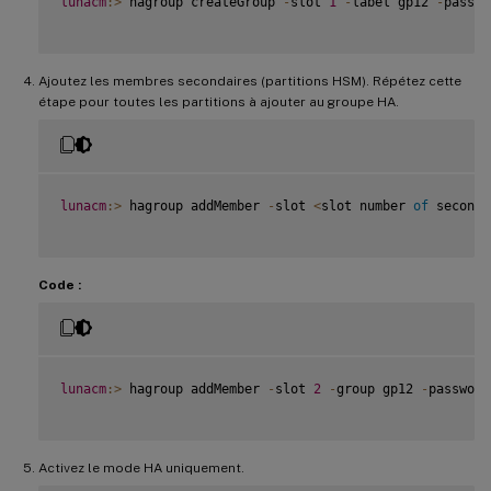
lunacm
:
>
 hagroup createGroup 
-
slot 
1
-
label gp12 
-
passwo
    Slot Id 
-
>
7
HSM
 Label 
-
>
            hsmha

HSM
 Serial Number 
-
>
1481681014
Ajoutez les membres secondaires (partitions HSM). Répétez cette
HSM
 Model 
-
>
            LunaVirtual

étape pour toutes les partitions à ajouter au groupe HA.
HSM
 Firmware Version 
-
>
6.10
.9
HSM
 Configuration 
-
>
    Luna Virtual 
HSM
(
PED
)
 Signi
HSM
 Status 
-
>
N
/
A
-
HA
 Group

    Slot Id 
-
>
8
lunacm
:
>
 hagroup addMember 
-
slot 
<
slot number 
of
 seconda
HSM
 Label 
-
>
            newha

HSM
 Serial Number 
-
>
1481681018
HSM
 Model 
-
>
            LunaVirtual

HSM
 Firmware Version 
-
>
6.10
.9
Code :
HSM
 Configuration 
-
>
    Luna Virtual 
HSM
(
PED
)
 Signi
HSM
 Status 
-
>
N
/
A
-
HA
 Group

    Current Slot Id
:
0
lunacm
:
>
 hagroup addMember 
-
slot 
2
-
group gp12 
-
password
Activez le mode HA uniquement.