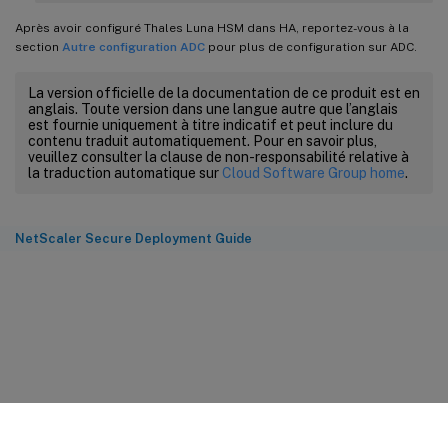
Après avoir configuré Thales Luna HSM dans HA, reportez-vous à la
section
Autre configuration ADC
pour plus de configuration sur ADC.
La version officielle de la documentation de ce produit est en
anglais. Toute version dans une langue autre que l’anglais
est fournie uniquement à titre indicatif et peut inclure du
contenu traduit automatiquement. Pour en savoir plus,
veuillez consulter la clause de non-responsabilité relative à
la traduction automatique sur
Cloud Software Group home
.
NetScaler Secure Deployment Guide