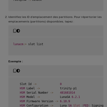
Identifiez les ID d’emplacement des partitions. Pour répertorier les
emplacements (partitions) disponibles, tapez :
lunacm
:
>
 slot list

Exemple :
    Slot Id 
-
>
0
HSM
 Label 
-
>
            trinity
-
p1

HSM
 Serial Number 
-
>
481681014
HSM
 Model 
-
>
            LunaSA 
6.2
.1
HSM
 Firmware Version 
-
>
6.10
.9
HSM
 Configuration 
-
>
    Luna 
SA
Slot
(
PED
)
 Signing W