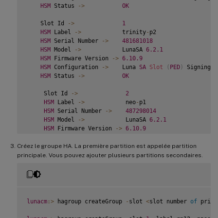
HSM
 Status 
-
>
OK
    Slot Id 
-
>
1
HSM
 Label 
-
>
            trinity
-
p2

HSM
 Serial Number 
-
>
481681018
HSM
 Model 
-
>
            LunaSA 
6.2
.1
HSM
 Firmware Version 
-
>
6.10
.9
HSM
 Configuration 
-
>
    Luna 
SA
Slot
(
PED
)
 Signing W
HSM
 Status 
-
>
OK
     Slot Id 
-
>
2
HSM
 Label 
-
>
            neo
-
p1

HSM
 Serial Number 
-
>
487298014
HSM
 Model 
-
>
            LunaSA 
6.2
.1
HSM
 Firmware Version 
-
>
6.10
.9
HSM
 Configuration 
-
>
    Luna 
SA
Slot
(
PED
)
 Signing 
Créez le groupe HA. La première partition est appelée partition
HSM
 Status 
-
>
OK
principale. Vous pouvez ajouter plusieurs partitions secondaires.
    Slot Id 
-
>
3
HSM
 Label 
-
>
            neo
-
p2

HSM
 Serial Number 
-
>
487298018
HSM
 Model 
-
>
            LunaSA 
6.2
.1
HSM
 Firmware Version 
-
>
6.10
.9
lunacm
:
>
 hagroup createGroup 
-
slot 
<
slot number 
of
 prima
HSM
 Configuration 
-
>
    Luna 
SA
Slot
(
PED
)
 Signing W
HSM
 Status 
-
>
OK