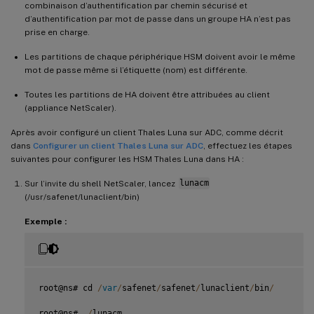
combinaison d’authentification par chemin sécurisé et
d’authentification par mot de passe dans un groupe HA n’est pas
prise en charge.
Les partitions de chaque périphérique HSM doivent avoir le même
mot de passe même si l’étiquette (nom) est différente.
Toutes les partitions de HA doivent être attribuées au client
(appliance NetScaler).
Après avoir configuré un client Thales Luna sur ADC, comme décrit
dans
Configurer un client Thales Luna sur ADC
, effectuez les étapes
suivantes pour configurer les HSM Thales Luna dans HA :
Sur l’invite du shell NetScaler, lancez
lunacm
(/usr/safenet/lunaclient/bin)
Exemple :
root@ns# cd 
/
var
/
safenet
/
safenet
/
lunaclient
/
bin
/
root@ns# 
.
/
lunacm
