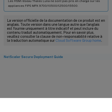
Les HSM réseau Thales Luna ne sont pas pris en charge sur les
appliances FIPS MPX 9700/10500/12500/15500.
La version officielle de la documentation de ce produit est en
anglais. Toute version dans une langue autre que l’anglais
est fournie uniquement à titre indicatif et peut inclure du
contenu traduit automatiquement. Pour en savoir plus,
veuillez consulter la clause de non-responsabilité relative à
la traduction automatique sur
Cloud Software Group home
.
NetScaler Secure Deployment Guide