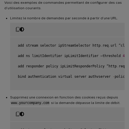
Voici des exemples de commandes permettant de configurer des cas
d’utilisation courants.
Limitez le nombre de demandes par seconde à partir d’une URL.
 add stream selector ipStreamSelector http
.
req
.
url “clie
 add ns limitIdentifier ipLimitIdentifier –threshold 
4
 –
 add responder policy ipLimitResponderPolicy “http
.
req
.
u
 bind authentication virtual server authvserver 
-
policy 
Supprimez une connexion en fonction des cookies reçus depuis
www.yourcompany.com
si la demande dépasse la limite de débit.