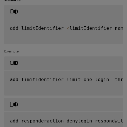
add limitIdentifier 
<
limitIdentifier name
Exemple :
add limitIdentifier limit_one_login 
-
thre
add responderaction denylogin respondwith