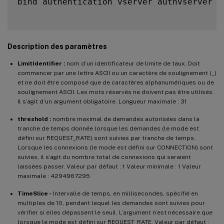
bind authentication vserver authvserver 
-
Description des paramètres
LimitIdentifier :
nom d’un identificateur de limite de taux. Doit
commencer par une lettre ASCII ou un caractère de soulignement (_)
et ne doit être composé que de caractères alphanumériques ou de
soulignement ASCII. Les mots réservés ne doivent pas être utilisés.
Il s’agit d’un argument obligatoire. Longueur maximale : 31
threshold :
nombre maximal de demandes autorisées dans la
tranche de temps donnée lorsque les demandes (le mode est
défini sur REQUEST_RATE) sont suivies par tranche de temps.
Lorsque les connexions (le mode est défini sur CONNECTION) sont
suivies, il s’agit du nombre total de connexions qui seraient
laissées passer. Valeur par défaut : 1 Valeur minimale : 1 Valeur
maximale : 4294967295
TimeSlice -
Intervalle de temps, en millisecondes, spécifié en
multiples de 10, pendant lequel les demandes sont suivies pour
vérifier si elles dépassent le seuil. L’argument n’est nécessaire que
lorsque le mode est défini sur REQUEST_RATE. Valeur par défaut :