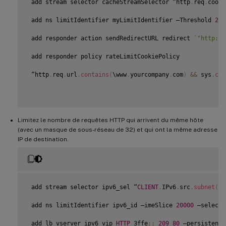
 add stream selector cacheStreamSelector “http
.
req
.
cooki
 add ns limitIdentifier myLimitIdentifier –Threshold 
2
 –
 add responder action sendRedirectURL redirect 
`
"http://
 add responder policy rateLimitCookiePolicy

 “http
.
req
.
url
.
contains
(
\www
.
yourcompany
.
com
)
&&
 sys
.
che
Limitez le nombre de requêtes HTTP qui arrivent du même hôte
(avec un masque de sous-réseau de 32) et qui ont la même adresse
IP de destination.
 add stream selector ipv6_sel “
CLIENT
.
IPv6
.
src
.
subnet
(
32
 add ns limitIdentifier ipv6_id –imeSlice 
20000
 –selecto
 add lb vserver ipv6_vip 
HTTP
 3ffe
:
:
209
80
 –persistence