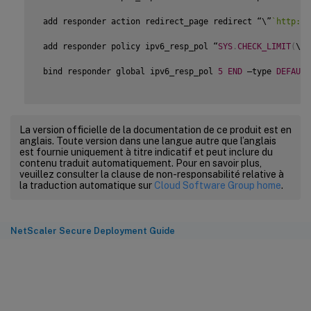
 add responder action redirect_page redirect “\”
`
http://
 add responder policy ipv6_resp_pol “
SYS
.
CHECK_LIMIT
(
\”i
 bind responder global ipv6_resp_pol 
5
END
 –type 
DEFAULT
La version officielle de la documentation de ce produit est en
anglais. Toute version dans une langue autre que l’anglais
est fournie uniquement à titre indicatif et peut inclure du
contenu traduit automatiquement. Pour en savoir plus,
veuillez consulter la clause de non-responsabilité relative à
la traduction automatique sur
Cloud Software Group home
.
NetScaler Secure Deployment Guide