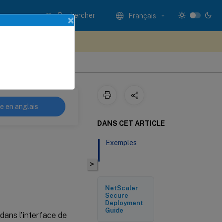
Rechercher
Français
×
ez votre avis ici
re en anglais
DANS CET ARTICLE
Exemples
>
NetScaler
Secure
Deployment
Guide
dans l’interface de