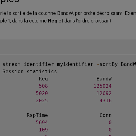
rie la sortie de la colonne BandW, par ordre décroissant. Exemp
ple 1, dans la colonne
Req
et dans l’ordre croissant
 stream identifier myidentifier 
-
sortBy BandW
 Session statistics

             Req                BandW

             
508
125924
            
5020
12692
            
2025
4316
         RspTime                 Conn

            
5694
0
             
109
0