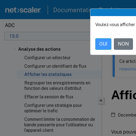
Documentation Produit
Voulez-vous afficher 
ADC
Ce contenu a 
13.0
NetSca
OUI
NON
Analyse des actions
Configurer un sélecteur
Ce artic
Configurer un identifiant de flux
responsa
Afficher les statistiques
Regrouper les enregistrements en
fonction des valeurs d'attribut
Affi
Effacer la session de flux
<
Configurer une stratégie pour
optimiser le trafic
December
Comment limiter la consommation de
bande passante pour l'utilisateur ou
l'appareil client
Vous pouvez