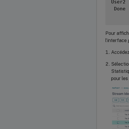
User2 
 Done

Pour affich
l’interface
Accéde
Sélectio
Statisti
pour les