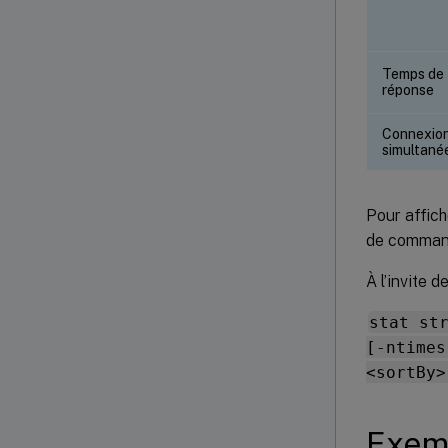
Temps de
réponse
Connexio
simultané
Pour affich
de comma
À l’invite 
stat st
[-ntimes
<sortBy>
Exem