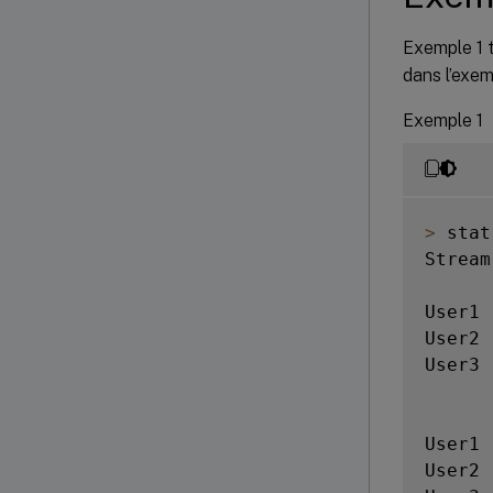
Exemple 1 t
dans l’exem
Exemple 1
>
 stat
Stream
      
User1 
User2 
User3 
      
User1 
User2 