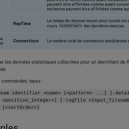
peuvent être affichées comme ayant consom
instances peuvent être affichées comme a
Le temps de réponse moyen pour toutes les
RspTime
cours
<interval>
des dernières minutes.
ns
Connecticut
Le nombre total de connexions simultanées 
es
er les données statistiques collectées pour un identifiant de flu
nde
de commandes, tapez :
ream identifier <name> [<pattern> ...] [-deta
 <positive_integer>] [-logFile <input_filenam
 [<sortOrder>]
ples