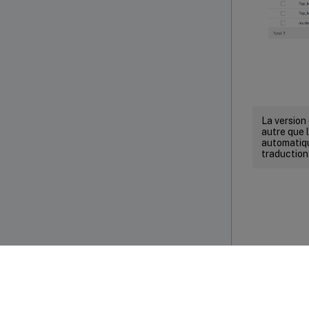
La version
autre que l
automatiqu
traduction