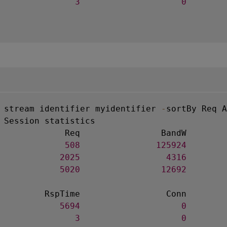
               
3
0
 stream identifier myidentifier 
-
sortBy Req A
 Session statistics

             Req                BandW

             
508
125924
            
2025
4316
            
5020
12692
         RspTime                 Conn

            
5694
0
               
3
0