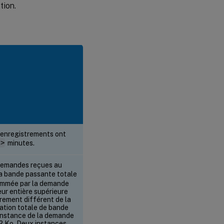
tion.
 enregistrements ont
l>
minutes.
demandes reçues au
a bande passante totale
ommée par la demande
eur entière supérieure
èrement différent de la
ation totale de bande
instance de la demande
2 Ko. Deux instances