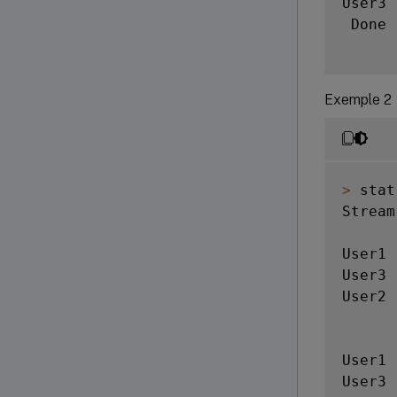
User3 
 Done

Exemple 2
>
 stat
Stream
      
User1 
User3 
User2 
      
User1 
User3 