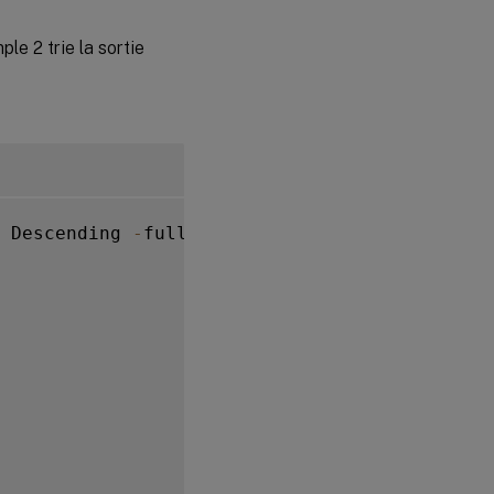
le 2 trie la sortie
 Descending 
-
fullValues
