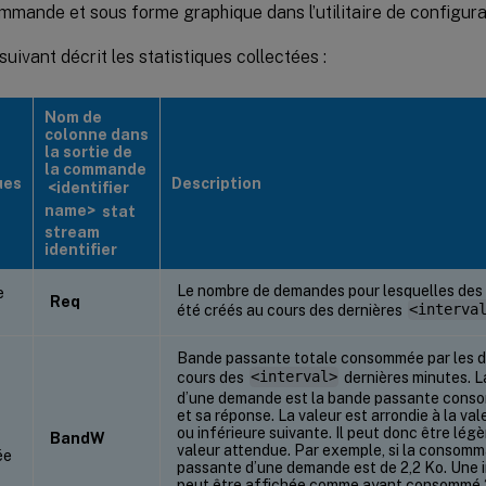
mmande et sous forme graphique dans l’utilitaire de configura
suivant décrit les statistiques collectées :
Nom de
colonne dans
la sortie de
la commande
ues
Description
<identifier
name>
stat
stream
identifier
Le nombre de demandes pour lesquelles des
e
Req
été créés au cours des dernières
<interva
Bande passante totale consommée par les 
cours des
<interval>
dernières minutes. L
d’une demande est la bande passante cons
et sa réponse. La valeur est arrondie à la val
ou inférieure suivante. Il peut donc être lég
BandW
valeur attendue. Par exemple, si la consomm
ée
passante d’une demande est de 2,2 Ko. Une 
peut être affichée comme ayant consommé 