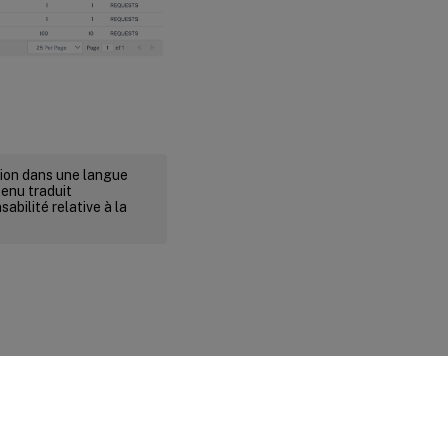
rsion dans une langue
tenu traduit
abilité relative à la