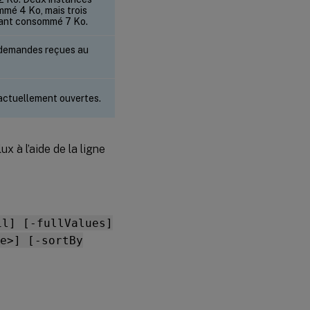
mé 4 Ko, mais trois
yant consommé 7 Ko.
 demandes reçues au
actuellement ouvertes.
x à l’aide de la ligne
il] [-fullValues]
e>] [-sortBy