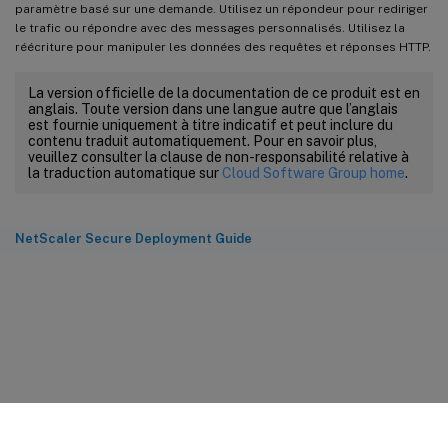
paramètre basé sur une demande. Utilisez un répondeur pour rediriger
le trafic ou répondre avec des messages personnalisés. Utilisez la
réécriture pour manipuler les données des requêtes et réponses HTTP.
La version officielle de la documentation de ce produit est en
anglais. Toute version dans une langue autre que l’anglais
est fournie uniquement à titre indicatif et peut inclure du
contenu traduit automatiquement. Pour en savoir plus,
veuillez consulter la clause de non-responsabilité relative à
la traduction automatique sur
Cloud Software Group home
.
NetScaler Secure Deployment Guide