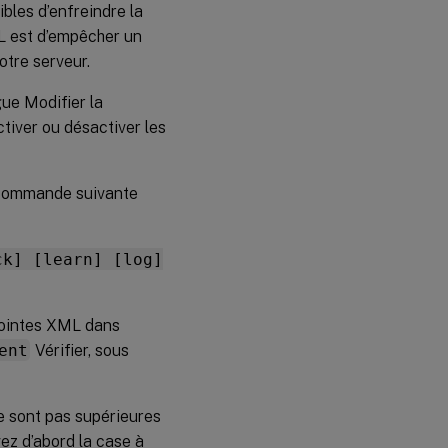
bles d’enfreindre la
ML est d’empêcher un
otre serveur.
gue Modifier la
ctiver ou désactiver les
a commande suivante
ck] [learn] [log]
 jointes XML dans
ent
Vérifier, sous
ne sont pas supérieures
vez d’abord la case à