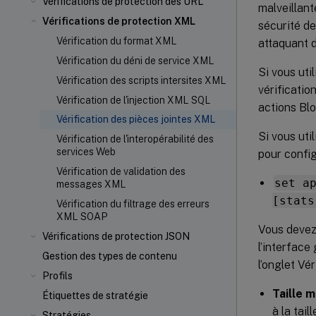
Vérifications de protection des URL
malveillant
Vérifications de protection XML
sécurité de
Vérification du format XML
attaquant d
Vérification du déni de service XML
Si vous uti
Vérification des scripts intersites XML
vérificatio
Vérification de l'injection XML SQL
actions Blo
Vérification des pièces jointes XML
Si vous uti
Vérification de l'interopérabilité des
services Web
pour config
Vérification de validation des
set a
messages XML
[stats
Vérification du filtrage des erreurs
XML SOAP
Vous devez
Vérifications de protection JSON
l’interface
Gestion des types de contenu
l’onglet Vé
Profils
Taille m
Étiquettes de stratégie
à la tai
Stratégies