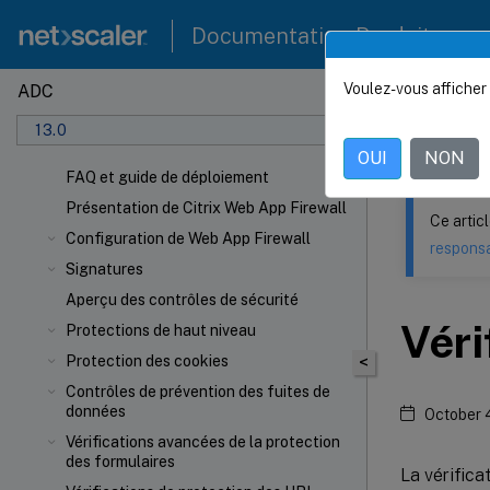
Documentation Produit
Voulez-vous afficher 
ADC
Ce contenu a 
13.0
NetSca
OUI
NON
FAQ et guide de déploiement
Présentation de Citrix Web App Firewall
Ce artic
Configuration de Web App Firewall
responsa
Signatures
Aperçu des contrôles de sécurité
Véri
Protections de haut niveau
Protection des cookies
<
Contrôles de prévention des fuites de
données
October 
Vérifications avancées de la protection
des formulaires
La vérific