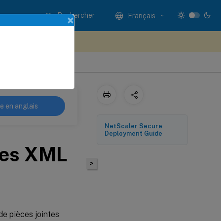
Rechercher
Français
×
ez votre avis ici
re en anglais
NetScaler Secure
Deployment Guide
ntes XML
>
de pièces jointes