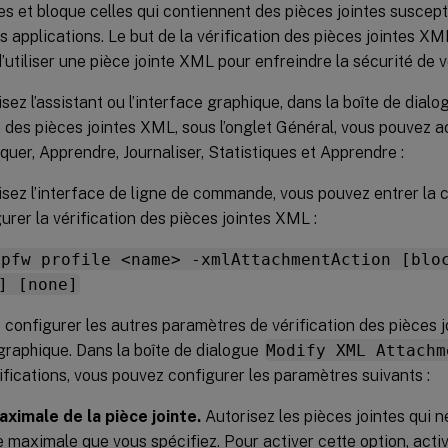
es et bloque celles qui contiennent des pièces jointes suscepti
s applications. Le but de la vérification des pièces jointes X
’utiliser une pièce jointe XML pour enfreindre la sécurité de v
lisez l’assistant ou l’interface graphique, dans la boîte de dialo
n des pièces jointes XML, sous l’onglet Général, vous pouvez a
quer, Apprendre, Journaliser, Statistiques et Apprendre :
lisez l’interface de ligne de commande, vous pouvez entrer l
urer la vérification des pièces jointes XML :
ppfw profile <name> -xmlAttachmentAction [blo
] [none]
 configurer les autres paramètres de vérification des pièces
 graphique. Dans la boîte de dialogue
Modify XML Attachm
rifications, vous pouvez configurer les paramètres suivants :
aximale de la pièce jointe.
Autorisez les pièces jointes qui 
lle maximale que vous spécifiez. Pour activer cette option, acti