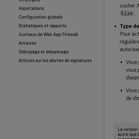
cocher A
Importations
Size
.
Configuration globale
Type de
Statistiques et rapports
Pour act
Journaux de Web App Firewall
régulièr
Annexes
autoriser
Débogage et dépannage
Articles sur les alertes de signatures
Vous 
vous 
d’exp
Vous 
de dia
La version
autre que l