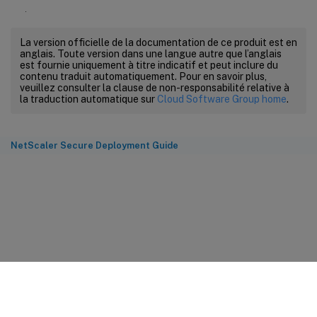
.
La version officielle de la documentation de ce produit est en
anglais. Toute version dans une langue autre que l’anglais
est fournie uniquement à titre indicatif et peut inclure du
contenu traduit automatiquement. Pour en savoir plus,
veuillez consulter la clause de non-responsabilité relative à
la traduction automatique sur
Cloud Software Group home
.
NetScaler Secure Deployment Guide