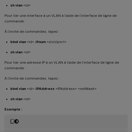
sh vlan
<id>
Pour lier une interface à un VLAN à l’aide de l’interface de ligne de
commande :
À l’invite de commandes, tapez :
bind vlan
<id> -
ifnum
<slot/port>
sh vlan
<id>
Pour lier une adresse IP à un VLAN à l’aide de l’interface de ligne de
commande :
À l’invite de commandes, tapez :
bind vlan
<id> -
IPAddress
<IPAddress> <netMask>
sh vlan
<id>
Exemple :