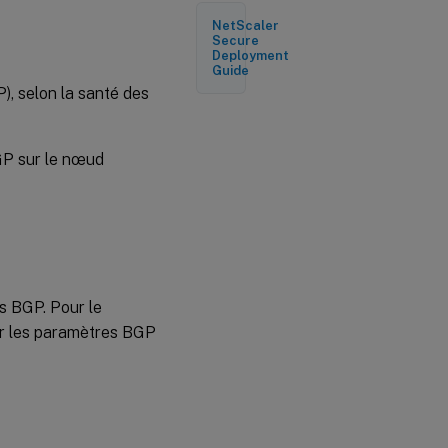
publicitaires
NetScaler
Secure
Deployment
Prérequis
Guide
pour IPv6
P), selon la santé des
BGP
Routes
BGP sur le nœud
BGP IPv6
publicitaires
Vérification
de la
configuration
BGP
es BGP. Pour le
As-
er les paramètres BGP
Override
Support
in Border
Gateway
Protocol