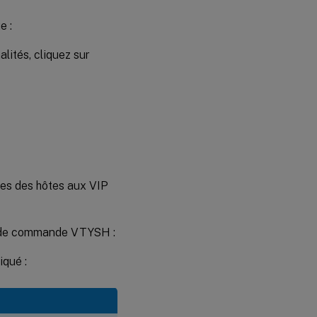
e :
ités, cliquez sur
res des hôtes aux VIP
ne de commande VTYSH :
iqué :