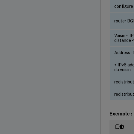
configure
router B
Voisin < I
distance 
Address-f
< IPv6 ad
du voisin
redistribu
redistribu
Exemple :