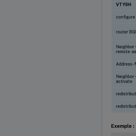
VTYSH
configure
router B
Neighbor 
remote-as
Address-f
Neighbor 
activate
redistribu
redistribu
Exemple :