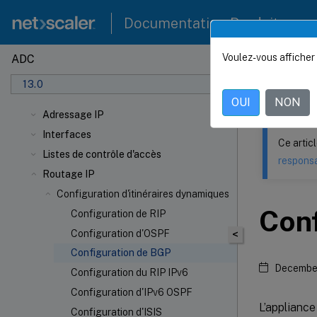
Documentation Produit
Voulez-vous afficher 
ADC
Ce contenu a 
13.0
NetSca
OUI
NON
Adressage IP
Interfaces
Ce artic
Listes de contrôle d'accès
responsa
Routage IP
Configuration d'itinéraires dynamiques
Con
Configuration de RIP
Configuration d'OSPF
<
Configuration de BGP
December
Configuration du RIP IPv6
Configuration d'IPv6 OSPF
L’appliance
Configuration d'ISIS