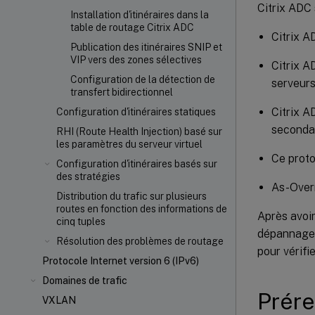
Citrix ADC 
Installation d'itinéraires dans la
table de routage Citrix ADC
Citrix A
Publication des itinéraires SNIP et
VIP vers des zones sélectives
Citrix A
Configuration de la détection de
serveurs
transfert bidirectionnel
Citrix A
Configuration d'itinéraires statiques
secondai
RHI (Route Health Injection) basé sur
les paramètres du serveur virtuel
Ce proto
Configuration d'itinéraires basés sur
des stratégies
As-Over
Distribution du trafic sur plusieurs
routes en fonction des informations de
Après avoir
cinq tuples
dépannage,
Résolution des problèmes de routage
pour vérifi
Protocole Internet version 6 (IPv6)
Domaines de trafic
Prére
VXLAN