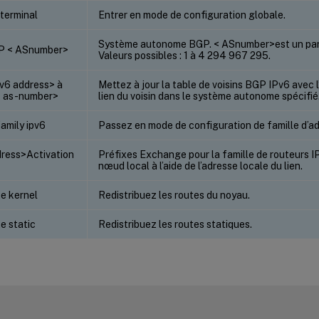
 terminal
Entrer en mode de configuration globale.
Système autonome BGP. < ASnumber>est un para
GP < ASnumber>
Valeurs possibles : 1 à 4 294 967 295.
Pv6 address> à
Mettez à jour la table de voisins BGP IPv6 avec 
< as-number>
lien du voisin dans le système autonome spécifié
amily ipv6
Passez en mode de configuration de famille d’ad
dress>Activation
Préfixes Exchange pour la famille de routeurs IPv
nœud local à l’aide de l’adresse locale du lien.
te kernel
Redistribuez les routes du noyau.
te static
Redistribuez les routes statiques.