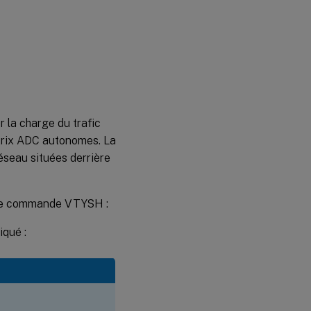
 la charge du trafic
itrix ADC autonomes. La
réseau situées derrière
e de commande VTYSH :
iqué :