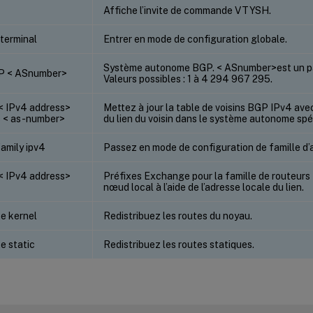
Affiche l’invite de commande VTYSH.
 terminal
Entrer en mode de configuration globale.
Système autonome BGP. < ASnumber>est un pa
GP < ASnumber>
Valeurs possibles : 1 à 4 294 967 295.
< IPv4 address>
Mettez à jour la table de voisins BGP IPv4 avec
 < as-number>
du lien du voisin dans le système autonome spéc
amily ipv4
Passez en mode de configuration de famille d’
< IPv4 address>
Préfixes Exchange pour la famille de routeurs I
nœud local à l’aide de l’adresse locale du lien.
te kernel
Redistribuez les routes du noyau.
te static
Redistribuez les routes statiques.