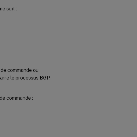
Redémarrage
e suit :
gracieux
Configuration de
l’authentification
MD5 pour IPv4
BGP
Avant de
commencer
Configuration de
gne de commande ou
l’authentification
marre le processus BGP.
MD5 pour IPv4
BGP
e de commande :