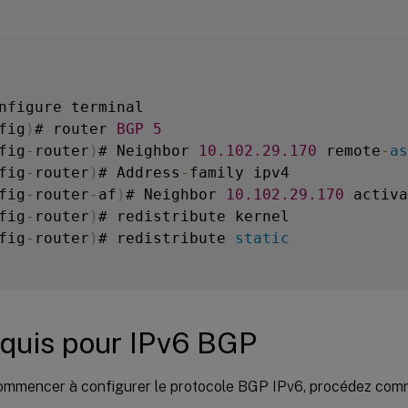
fig
)
# router 
BGP
5
fig
-
router
)
# Neighbor 
10.102
.29
.170
 remote
-
as
fig
-
router
)
# Address
-
fig
-
router
-
af
)
# Neighbor 
10.102
.29
.170
fig
-
router
)
fig
-
router
)
# redistribute 
static
quis pour IPv6 BGP
ommencer à configurer le protocole BGP IPv6, procédez comm