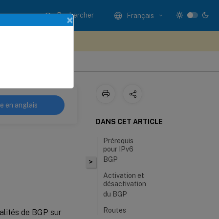
Rechercher
Français
×
ez votre avis ici
re en anglais
DANS CET ARTICLE
Prérequis
pour IPv6
BGP
>
Activation et
désactivation
du BGP
Routes
alités de BGP sur
IPv4