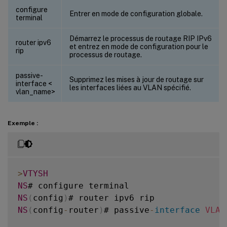
configure
Entrer en mode de configuration globale.
terminal
Démarrez le processus de routage RIP IPv6
router ipv6
et entrez en mode de configuration pour le
rip
processus de routage.
passive-
Supprimez les mises à jour de routage sur
interface <
les interfaces liées au VLAN spécifié.
vlan_name>
Exemple :
>
VTYSH
NS
NS
(
config
)
NS
(
config
-
router
)
# passive
-
interface
VLAN