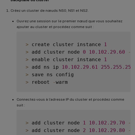
backplane du cluster
Créez un cluster de nœuds NS0, NS1 et NS2.
Ouvrez une session sur le premier nœud que vous souhaitez
ajouter au cluster et procédez comme suit :
>
 create cluster instance 
1
>
 add cluster node 
0
10.102
.29
.60
-
s
>
 enable cluster instance 
1
>
 add ns ip 
10.102
.29
.61
255.255
.255
>
 save ns config

>
 reboot 
-
Connectez-vous à l’adresse IP du cluster et procédez comme
suit :
>
 add cluster node 
1
10.102
.29
.70
-
s
>
 add cluster node 
2
10.102
.29
.80
-
s