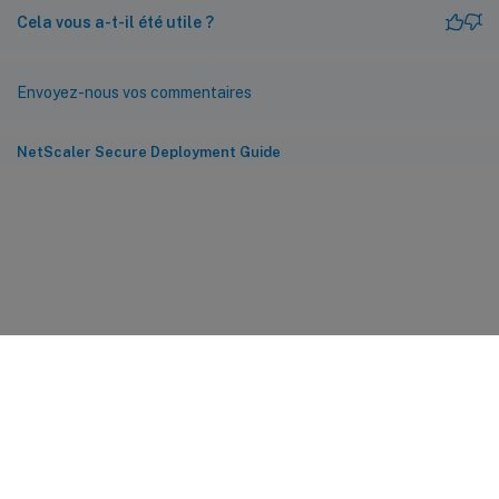
Cela vous a-t-il été utile ?
Envoyez-nous vos commentaires
NetScaler Secure Deployment Guide
Commentaires sur le site
Vos préférences de confidentialité
Confidentialité et
conditions légales
Préférences de cookies
docs.cloud.com