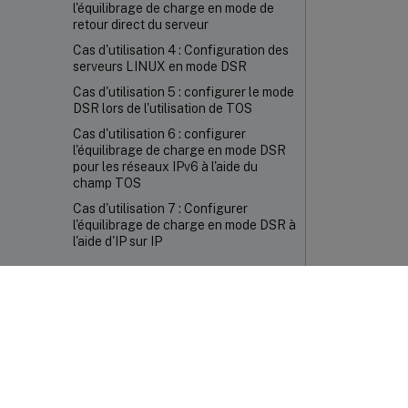
l'équilibrage de charge en mode de
retour direct du serveur
Cas d'utilisation 4 : Configuration des
serveurs LINUX en mode DSR
Cas d'utilisation 5 : configurer le mode
DSR lors de l'utilisation de TOS
Cas d'utilisation 6 : configurer
l'équilibrage de charge en mode DSR
pour les réseaux IPv6 à l'aide du
champ TOS
Cas d'utilisation 7 : Configurer
l'équilibrage de charge en mode DSR à
l'aide d'IP sur IP
Cas d'utilisation 8 : Configurer
l'équilibrage de charge en mode à un
bras
Cas d'utilisation 9 : Configurer
l'équilibrage de charge en mode en
ligne
Commenta
Cas d'utilisation 10 : Équilibrage de
charge des serveurs de systèmes de