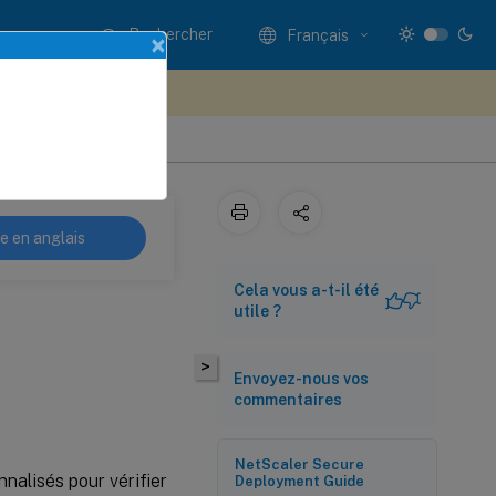
Rechercher
Français
×
ez votre avis ici
re en anglais
Cela vous a-t-il été
utile ?
>
Envoyez-nous vos
commentaires
NetScaler Secure
nalisés pour vérifier
Deployment Guide