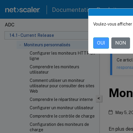
Gérer une configuration d'équilibrage
de charge
Documentation Produit
Gérer le trafic client
Paramètres d'équilibrage de charge
Voulez-vous afficher 
ADC
Ce contenu a 
avancés
14.1 - Current Release
Moniteurs intégrés
NetSca
OUI
NON
Moniteurs personnalisés
Configurer les moniteurs HTTP en
ligne
Ce artic
Comprendre les moniteurs
responsa
utilisateur
Comment utiliser un moniteur
utilisateur pour consulter des sites
Moni
Web
<
Comprendre le répartiteur interne
Configurer un moniteur utilisateur
May 5, 2
Comprendre le contrôle de charge
Configuration des moniteurs de
En plus des
charge