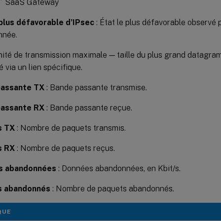
SaaS Gateway
 plus défavorable d’IPsec
: État le plus défavorable observé 
nnée.
nité de transmission maximale — taille du plus grand datagra
é via un lien spécifique.
passante TX
: Bande passante transmise.
passante RX
: Bande passante reçue.
s TX
: Nombre de paquets transmis.
s RX
: Nombre de paquets reçus.
s abandonnées
: Données abandonnées, en Kbit/s.
s abandonnés
: Nombre de paquets abandonnés.
QUE