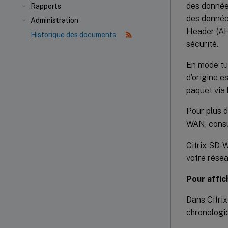
des données
Rapports
des donnée
Administration
Header (AH)
Historique des documents
sécurité.
En mode tun
d’origine e
paquet via 
Pour plus d
WAN, cons
Citrix SD
votre rése
Pour affic
Dans Citri
chronologie