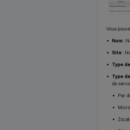
Vous pouvez
Nom
: N
Site
: N
Type de
Type de
de servi
Par d
Micro
Zscal