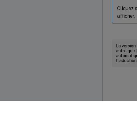
Cliquez 
afficher.
La version
autre que l
automatiqu
traduction
Commenta