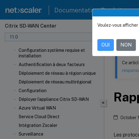
Documentation Produit
Voulez-vous afficher 
Citrix SD-WAN Center
Ce contenu a 
11.0
Citrix
OUI
NON
Configuration système requise et
installation
Ce artic
Authentification à deux facteurs
responsa
Déploiement de réseau à région unique
Déploiement de réseau multirégional
Configuration
Rapp
Déployer l’appliance Citrix SD-WAN
<
Azure Virtual WAN
Service Cloud Direct
October 
Intégration Zscaler
Surveillance
Les protoco