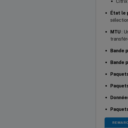
Citrix
État le
sélectio
MTU
: U
transfér
Bande 
Bande 
Paquet
Paquet
Donnée
Paquet
REMAR