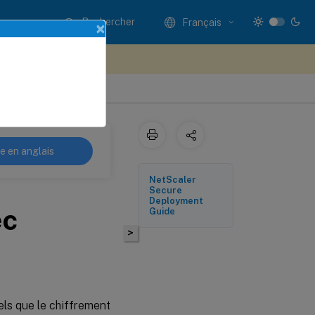
Rechercher
Français
×
ez votre avis ici
re en anglais
NetScaler
Secure
Deployment
ec
Guide
>
els que le chiffrement