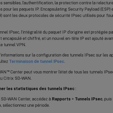
 sensibles, l’authentification, la protection contre la relecture
s pour les paquets IP. Encapsulating Security Payload (ESP) 
 sont les deux protocoles de sécurité IPsec utilisés pour fou
nel IPsec, l’intégralité du paquet IP d’origine est protégée p
st encapsulé et chiffré, et un nouvel en-tête IP est ajouté ava
le tunnel VPN.
’informations sur la configuration des tunnels IPsec sur les a
ultez
Terminaison de tunnel IPsec
.
™
-WAN
Center peut vous montrer l’état de tous les tunnels IPs
au Citrix SD-WAN.
her les statistiques des tunnels IPsec
:
x SD-WAN Center, accédez à
Rapports
>
Tunnels IPsec
, puis
, sélectionnez une période.