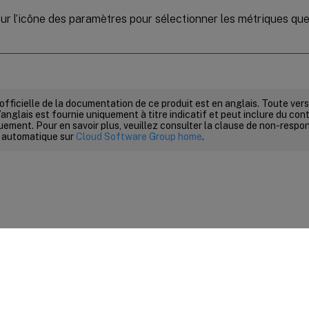
sur l’icône des paramètres pour sélectionner les métriques qu
 officielle de la documentation de ce produit est en anglais. Toute ve
’anglais est fournie uniquement à titre indicatif et peut inclure du con
ement. Pour en savoir plus, veuillez consulter la clause de non-respons
 automatique sur
Cloud Software Group home
.
ires sur le site
|
Vos préférences de confidentialité
|
Confidential