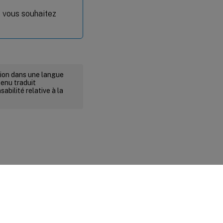
e vous souhaitez
rsion dans une langue
tenu traduit
abilité relative à la
ité et conditions légales
|
Préférences de cookies
|
docs.cloud.com