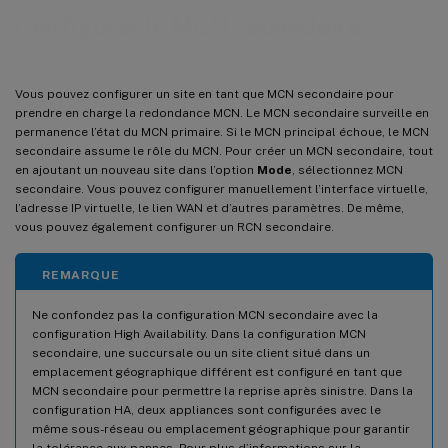
Configurer le MCN secondaire
Vous pouvez configurer un site en tant que MCN secondaire pour
prendre en charge la redondance MCN. Le MCN secondaire surveille en
permanence l’état du MCN primaire. Si le MCN principal échoue, le MCN
secondaire assume le rôle du MCN. Pour créer un MCN secondaire, tout
en ajoutant un nouveau site dans l’option
Mode
, sélectionnez MCN
secondaire. Vous pouvez configurer manuellement l’interface virtuelle,
l’adresse IP virtuelle, le lien WAN et d’autres paramètres. De même,
vous pouvez également configurer un RCN secondaire.
REMARQUE
Ne confondez pas la configuration MCN secondaire avec la
configuration High Availability. Dans la configuration MCN
secondaire, une succursale ou un site client situé dans un
emplacement géographique différent est configuré en tant que
MCN secondaire pour permettre la reprise après sinistre. Dans la
configuration HA, deux appliances sont configurées avec le
même sous-réseau ou emplacement géographique pour garantir
la tolérance aux pannes. Pour plus d’informations sur la