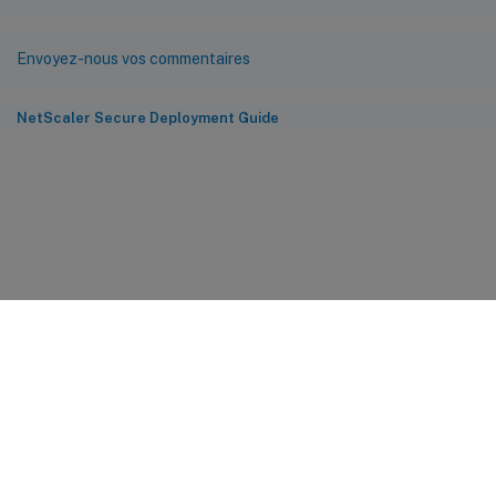
Envoyez-nous vos commentaires
NetScaler Secure Deployment Guide
Commentaires sur le site
Vos préférences de confidentialité
Confidentialité et
conditions légales
Préférences de cookies
docs.cloud.com
© 1999-
2026
Cloud Software Group, Inc. All rights reserved.