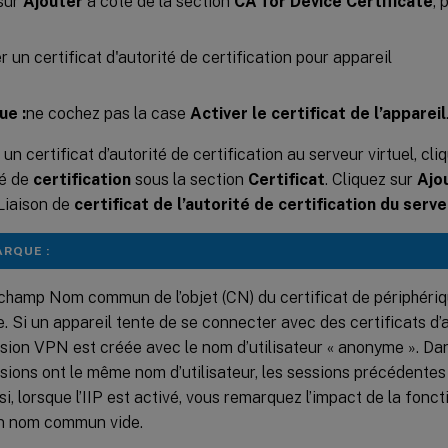
sur
Ajouter
à côté de la section
CA for Device Certificate
, 
e :
ne cochez pas la case
Activer le certificat de l’appareil
 un certificat d’autorité de certification au serveur virtuel, cli
té de
certification
sous la section
Certificat
. Cliquez sur
Ajou
Liaison de
certificat de l’autorité de certification du serv
RQUE :
champ Nom commun de l’objet (CN) du certificat de périphériq
e. Si un appareil tente de se connecter avec des certificats d’
sion VPN est créée avec le nom d’utilisateur « anonyme ». Dans
sions ont le même nom d’utilisateur, les sessions précédente
si, lorsque l’IIP est activé, vous remarquez l’impact de la fonct
n nom commun vide.