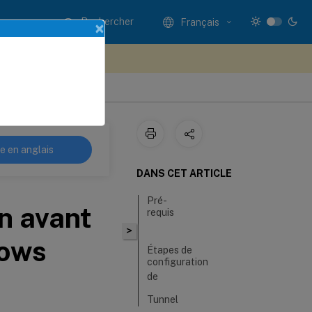
Rechercher
Français
×
ez votre avis ici
ance NetScaler Gateway
re en anglais
DANS CET ARTICLE
Pré-
n avant
requis
>
dows
Étapes de
configuration
de
Tunnel
de