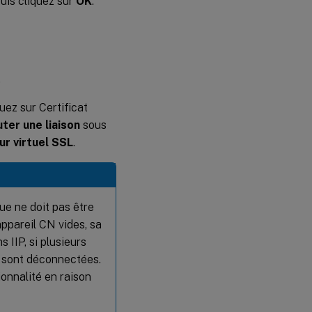
puis cliquez sur
OK
.
.
quez sur Certificat
ter une liaison
sous
eur virtuel SSL
.
ue ne doit pas être
appareil CN vides, sa
 IIP, si plusieurs
s sont déconnectées.
ionnalité en raison