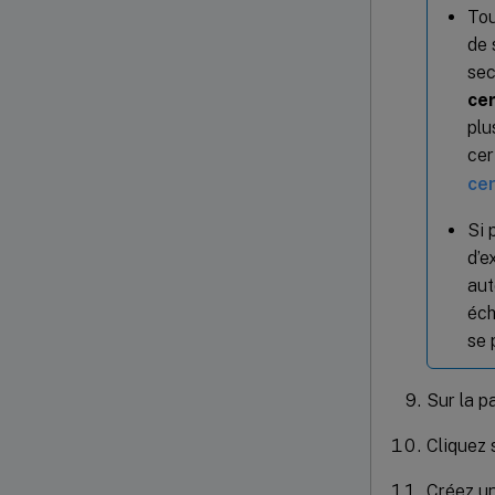
Tou
de 
sec
cer
plu
cer
cer
Si 
d’e
aut
éch
se 
Sur la 
Cliquez 
Créez un