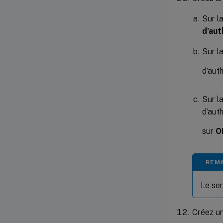
Sur l
d’aut
Sur l
d’auth
Sur l
d’aut
sur
O
REMA
Le ser
Créez un