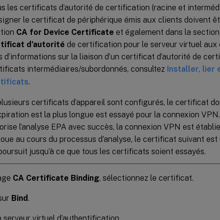
s les certificats d’autorité de certification (racine et interméd
signer le certificat de périphérique émis aux clients doivent êt
tion
CA for Device Certificate
et également dans la sectio
tificat d’autorité
de certification pour le serveur virtuel aux
s d’informations sur la liaison d’un certificat d’autorité de cer
tificats intermédiaires/subordonnés, consultez
Installer, lier
tificats
.
plusieurs certificats d’appareil sont configurés, le certificat do
xpiration est la plus longue est essayé pour la connexion VPN. 
orise l’analyse EPA avec succès, la connexion VPN est établie.
oue au cours du processus d’analyse, le certificat suivant est 
poursuit jusqu’à ce que tous les certificats soient essayés.
page
CA Certificate Binding
, sélectionnez le certificat.
sur
Bind
.
 serveur virtuel d’authentification.