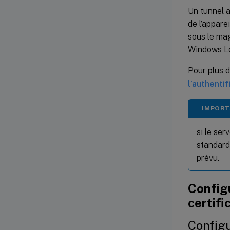
Un tunnel a
de l’appare
sous le ma
Windows L
Pour plus de
l’authentif
IMPORT
si le se
standard
prévu.
Configu
certifi
Configu