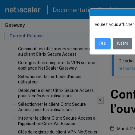
Documentation Produit
Voulez-vous afficher 
Gateway
Ce contenu a 
Current Release
NetSca
OUI
NON
Comment les utilisateurs se connectent
au client Citrix Secure Access
Ce artic
Configuration complète du VPN sur une
appliance NetScaler Gateway
responsa
Sélectionner la méthode d'accès
utilisateur
Conf
Déployer le client Citrix Secure Access
pour l'accès des utilisateurs
<
l’ou
Sélectionner le client Citrix Secure
Access pour les utilisateurs
Intégrer le client Citrix Secure Access à
l'application Citrix Workspace
March 27
Clés de registre du client VPN NetScaler