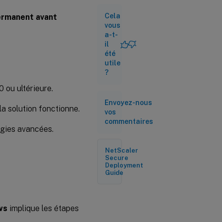
niveau
Cela
ermanent avant
machine
vous
a-t-
Tunnel au
il
niveau
été
utilisateur
utile
?
Configuration
 ou ultérieure.
côté client
Envoyez-nous
la solution fonctionne.
vos
commentaires
égies avancées.
NetScaler
Secure
Deployment
Guide
ws
implique les étapes