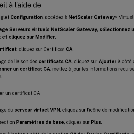
il à l’aide de
nglet
Configuration
, accédez à
NetScaler Gateway
> Virtual
page Serveurs virtuels NetScaler Gateway, sélectionnez u
 et cliquez sur Modifier.
rtificat
, cliquez sur Certificat
CA
.
age de liaison des
certificats CA
, cliquez sur
Ajouter
à côté 
onner un certificat CA
, mettez à jour les informations requise
r
.
page du
serveur virtuel VPN
, cliquez sur l’icône de modificatio
section
Paramètres de base
, cliquez sur
Plus
.