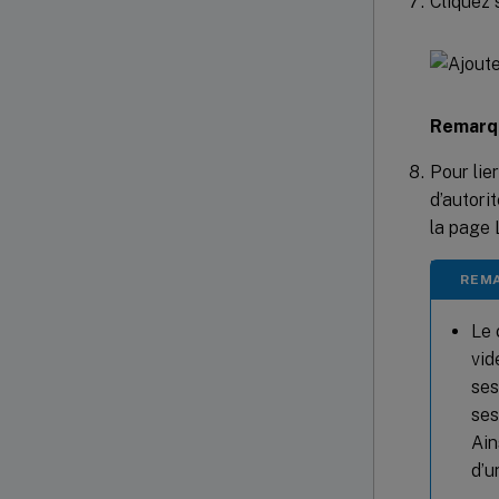
Cliquez 
Remarqu
Pour lier
d’autori
la page 
REMA
Le 
vid
ses
ses
Ain
d’u