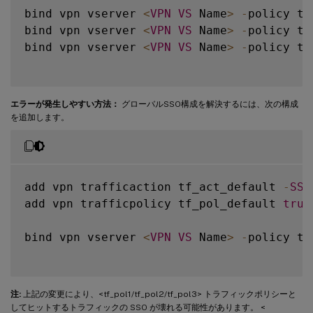
bind vpn vserver 
<
VPN
VS
 Name
>
-
policy tf
bind vpn vserver 
<
VPN
VS
 Name
>
-
policy tf
bind vpn vserver 
<
VPN
VS
 Name
>
-
policy tf
エラーが発生しやすい方法：
グローバルSSO構成を解決するには、次の構成
を追加します。
add vpn trafficaction tf_act_default 
-
SSO
add vpn trafficpolicy tf_pol_default 
true
bind vpn vserver 
<
VPN
VS
 Name
>
-
policy tf
注:
上記の変更により、<tf_pol1/tf_pol2/tf_pol3> トラフィックポリシーと
してヒットするトラフィックの SSO が壊れる可能性があります。 <