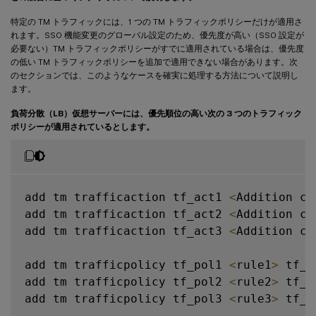
特定の TM トラフィックには、1 つの TM トラフィックポリシーだけが適用さ
れます。SSO 機能変更のグローバル設定のため、優先度が高い（SSO 設定が
必要ない）TM トラフィックポリシーがすでに適用されている場合は、優先度
の低い TM トラフィックポリシーを追加で適用できない場合があります。次
のセクションでは、このようなケースを確実に処理する方法について説明し
ます。
負荷分散（LB）仮想サーバーには、優先順位の高い次の 3 つのトラフィック
ポリシーが適用されているとします。
add tm trafficaction tf_act1 
<
Addition co
add tm trafficaction tf_act2 
<
Addition co
add tm trafficaction tf_act3 
<
Addition co
add tm trafficpolicy tf_pol1 
<
rule1
>
 tf_a
add tm trafficpolicy tf_pol2 
<
rule2
>
 tf_a
add tm trafficpolicy tf_pol3 
<
rule3
>
 tf_a