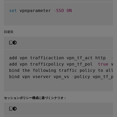
set
 vpnparameter 
-
SSO
ON
回避策:
add vpn trafficaction vpn_tf_act http  
-
S
add vpn trafficpolicy vpn_tf_pol  
true
 vp
bind the following traffic policy to all 
bind vpn vserver vpn_vs 
-
policy vpn_tf_po
セッションポリシー構成に基づくシナリオ：