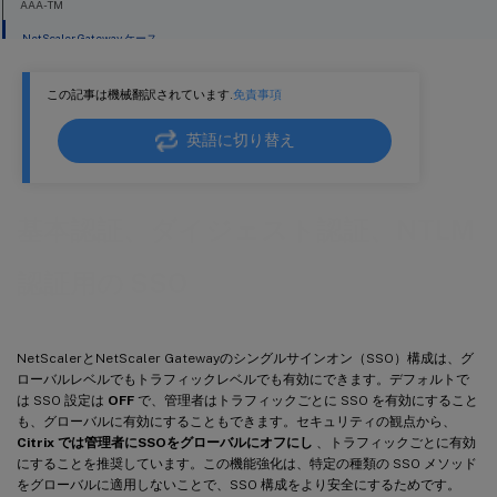
AAA-TM
NetScaler Gateway ケース
この記事は機械翻訳されています.
免責事項
英語に切り替え
基本認証、ダイジェスト認証、NTLM
認証用の SSO
NetScalerとNetScaler Gatewayのシングルサインオン（SSO）構成は、グ
ローバルレベルでもトラフィックレベルでも有効にできます。デフォルトで
は SSO 設定は
OFF
で、管理者はトラフィックごとに SSO を有効にすること
も、グローバルに有効にすることもできます。セキュリティの観点から、
Citrix では管理者にSSOをグローバルにオフにし
、トラフィックごとに有効
にすることを推奨しています。この機能強化は、特定の種類の SSO メソッド
をグローバルに適用しないことで、SSO 構成をより安全にするためです。