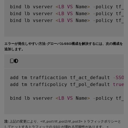
bind lb vserver 
<
LB
VS
 Name
>
-
policy tf_p
bind lb vserver 
<
LB
VS
 Name
>
-
policy tf_p
bind lb vserver 
<
LB
VS
 Name
>
-
policy tf_p
エラーが発生しやすい方法-グローバルSSO構成を解決するには、次の構成を
追加します。
add tm trafficaction tf_act_default 
-
SSO
add tm trafficpolicy tf_pol_default 
true
 
bind lb vserver 
<
LB
VS
 Name
>
-
policy tf_p
注:
上記の変更により、<tf_pol1/tf_pol2/tf_pol3> トラフィックポリシーと
してヒットするトラフィックの SSO が壊れる可能性があります。 <