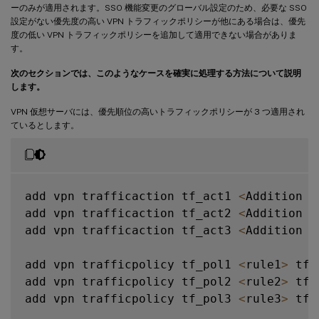
ーのみが適用されます。SSO 機能変更のグローバル設定のため、必要な SSO
設定がない優先度の高い VPN トラフィックポリシーが他にある場合は、優先
度の低い VPN トラフィックポリシーを追加して適用できない場合がありま
す。
次のセクションでは、このようなケースを確実に処理する方法について説明
します。
VPN 仮想サーバには、優先順位の高いトラフィックポリシーが 3 つ適用され
ているとします。
add vpn trafficaction tf_act1 
<
Addition c
add vpn trafficaction tf_act2 
<
Addition c
add vpn trafficaction tf_act3 
<
Addition c
add vpn trafficpolicy tf_pol1 
<
rule1
>
 tf_
add vpn trafficpolicy tf_pol2 
<
rule2
>
 tf_
add vpn trafficpolicy tf_pol3 
<
rule3
>
 tf_