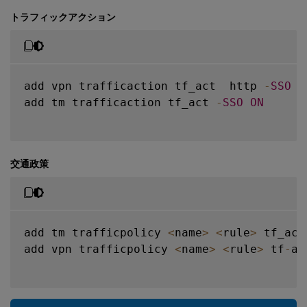
トラフィックアクション
add vpn trafficaction tf_act  http 
-
SSO
O
add tm trafficaction tf_act 
-
SSO
ON
交通政策
add tm trafficpolicy 
<
name
>
<
rule
>
 tf_act

add vpn trafficpolicy 
<
name
>
<
rule
>
 tf
-
act