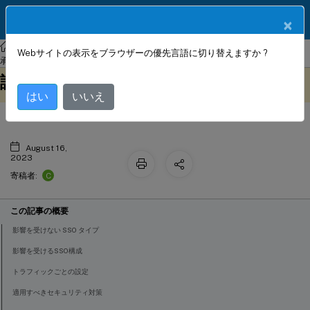
製品ドキュメン
JA
×
ト
NetScaler
NetScaler 13.1
アプリケーショントラフィックの認証、
Webサイトの表示をブラウザーの優先言語に切り替えますか ?
基本認証、ダイジェスト認証、NTLM
承認、監査
このコンテンツは動的に機械
フィードバックを提供する
認証用の SSO
翻訳されています。
はい
いいえ
August 16,
2023
C
寄稿者:
この記事の概要
影響を受けない SSO タイプ
影響を受けるSSO構成
トラフィックごとの設定
適用すべきセキュリティ対策