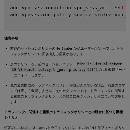
add vpn sessionaction vpn_sess_act 
-
SSO
O
add vpnsession policy 
<
name
>
<
rule
>
 vpn_s
注意事項：
前述のセッションポリシーのNetScaler AAAユーザー/グループは、トラ
フィックポリシーに置き換える必要があります。
次のポリシーを、前のセッションポリシー
bind lb virtual server
[LB VS Name] -policy tf_pol -priority 65345
の LB 仮想サーバ
ーにバインドします。
他の優先順位のトラフィックポリシーが設定されている場合、前述のコマ
ンドは正しく機能しません。次のセクションでは、トラフィックに関連す
る複数のトラフィックポリシーとの競合に基づくシナリオについて説明し
ます。
トラフィックに関連する複数のトラフィックポリシーとの競合に基づく機能
シナリオ：
特定のNetScaler Gatewayトラフィックには、1つのVPNトラフィックポリシ