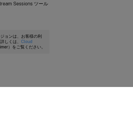
 Sessions ツール
ージョンは、お客様の利
。詳しくは、
Cloud
claimer）をご覧ください。
に関する選択肢
|
プライバシーと法令
|
Cookieの設定
|
docs.cloud.com
© 1999-
2026
Cloud Software Group, Inc. All rights reserved.