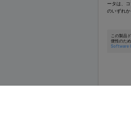
ータは、コマ
のいずれか
この製品
便性のた
Software 