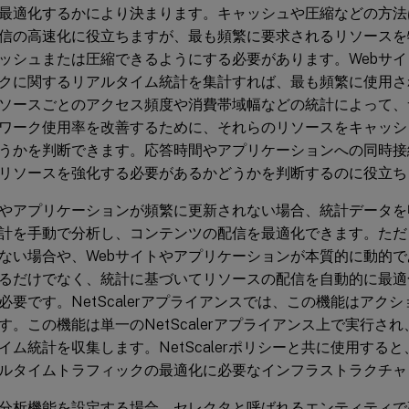
最適化するかにより決まります。キャッシュや圧縮などの方法
信の高速化に役立ちますが、最も頻繁に要求されるリソースを
ッシュまたは圧縮できるようにする必要があります。Webサ
クに関するリアルタイム統計を集計すれば、最も頻繁に使用さ
ソースごとのアクセス頻度や消費帯域幅などの統計によって、
ワーク使用率を改善するために、それらのリソースをキャッシ
うかを判断できます。応答時間やアプリケーションへの同時接
リソースを強化する必要があるかどうかを判断するのに役立ち
トやアプリケーションが頻繁に更新されない場合、統計データ
計を手動で分析し、コンテンツの配信を最適化できます。ただ
ない場合や、Webサイトやアプリケーションが本質的に動的
るだけでなく、統計に基づいてリソースの配信を自動的に最適
必要です。NetScalerアプライアンスでは、この機能はアク
す。この機能は単一のNetScalerアプライアンス上で実行さ
イム統計を収集します。NetScalerポリシーと共に使用する
ルタイムトラフィックの最適化に必要なインフラストラクチャ
分析機能を設定する場合、セレクタと呼ばれるエンティティで