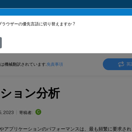
ブラウザーの優先言語に切り替えますか ?
ツは動的に機械翻訳されています。
フィ
ler
NetScaler 13.1
AppExpert
英
は機械翻訳されています.
免責事項
ション分析
C
5, 2023
寄稿者:
トやアプリケーションのパフォーマンスは、最も頻繁に要求さ