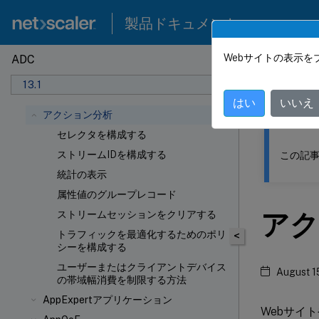
製品ドキュメント
Webサイトの表示を
ADC
このコンテン
13.1
NetSca
はい
いいえ
アクション分析
セレクタを構成する
ストリームIDを構成する
この記事
統計の表示
属性値のグループレコード
アク
ストリームセッションをクリアする
トラフィックを最適化するためのポリ
<
シーを構成する
ユーザーまたはクライアントデバイス
August 1
の帯域幅消費を制限する方法
AppExpertアプリケーション
Webサイ