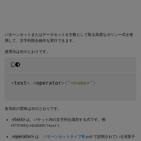
用
パターンセットまたはデータセットを引数として取る高度なポリシー式を使
用して、文字列照合操作を実行できます。
使用法は次のとおりです。
<
text
>
.
<
operator
>
(
"<name>"
)
各項目の意味は次のとおりです。
<text>
は、パケット内の文字列を識別する式です。例:
HTTP.REQ.HEADER(“Host”).
<operator>
は、
パターンセットタイプ表
pdf で説明されている演算子