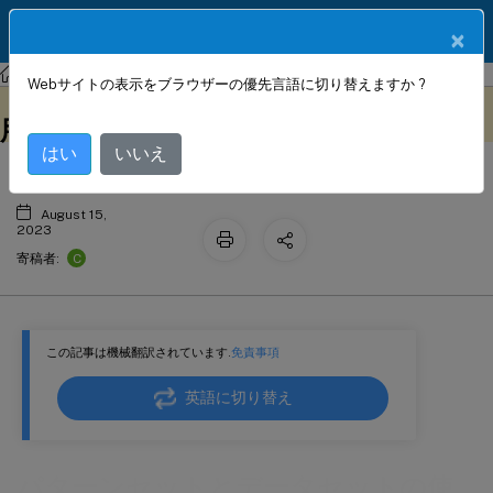
製品ドキュメン
JA
×
ト
NetScaler
NetScaler 13.1
AppExpert
Webサイトの表示をブラウザーの優先言語に切り替えますか ?
パターンセットとデータセットの使
このコンテンツは動的に機械
フィードバックを提供する
翻訳されています。
用
はい
いいえ
August 15,
2023
C
寄稿者:
この記事は機械翻訳されています.
免責事項
英語に切り替え
パターンセットとデータセットの使