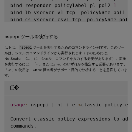
bind responder policylabel pl pol2 
1
bind lb vserver v1_tcp 
-
policyName pol1 
-
bind cs vserver csv1_tcp 
-
policyName pol1
bind lb vserver v1_tcp 
-
policyName pol2 
-
bind cs vserver csv1_tcp 
-
policyName pol2
nspepi ツールを実行する
bind cr vserver crv1_tcp 
-
policyName pol2
add rewrite policy fpol1 
TRUE
RESET
以下は、
nspepi
ツールを実行するためのコマンドライン例です。このツー
ルは、シェルのコマンドラインから実行されます（そのためには、
add responder policy fpol2 
TRUE
RESET
NetScaler「CLI」に「シェル」コマンドを入力する必要があります）。変換
#bind lb vserver v2_http 
-
policyName fpol
を実行するには、「-f」または」-e」のいずれかを指定する必要があります。
#bind cs vserver csv2_http 
-
policyName fp
「-d」の使用は、Citrix 担当者がサポート目的で分析することを意図していま
す。
#bind cr vserver crv2_http 
-
policyName fp
#bind responder global fpol2 
100
-
type 
RE
bind rewrite global 
NOPOLICY
1
USE_INVOCA
bind rewrite global fpol1 
100
NEXT
-
type 
bind responder global 
NOPOLICY
1
USE_INVO
usage
:
 nspepi 
[
-
h
]
(
-
e 
<
classic policy ex
bind lb vserver v1_http 
-
policyName fpol1
bind cs vserver csv1_http 
-
policyName fpo
Convert classic policy expressions to adv
commands
.