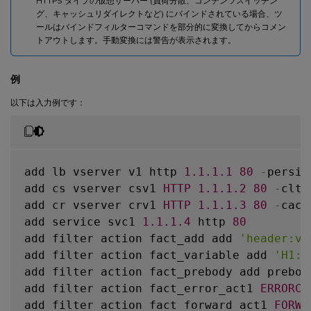
HTTPS タイプの仮想サーバー (負荷分散、コンテンツスイッチン
グ、キャッシュリダイレクトなど) にバインドされている場合、ツ
ールはバインドフィルターコマンドを部分的に変換してからコメン
トアウトします。手動変換には警告が表示されます。
例
以下は入力例です：
add lb vserver v1 http 
1.1
.1
.1
80
-
persis
add cs vserver csv1 
HTTP
1.1
.1
.2
80
-
cltT
add cr vserver crv1 
HTTP
1.1
.1
.3
80
-
cach
add service svc1 
1.1
.1
.4
 http 
80
add filter action fact_add add 
'header:va
add filter action fact_variable add 
'H1:%
add filter action fact_prebody add prebody
add filter action fact_error_act1 
ERRORCO
add filter action fact_forward_act1 
FORWA