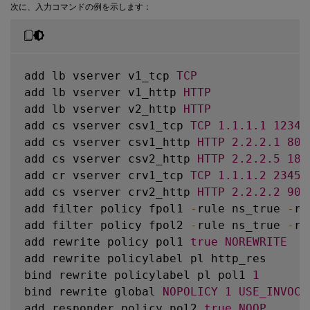
add rewrite policy fpol_error_res 
TRUE
 ns
次に、入力コマンドの例を示します：
add responder policy fpol_error_req 
TRUE
 
add rewrite policy fpol_add_req 
TRUE
 fact
add rewrite policy fpol_variable_req 
TRUE
add rewrite policy fpol_variable_res 
TRUE
add lb vserver v1_tcp 
TCP
bind rewrite global fpol_add_req 
100
NEXT
add lb vserver v1_http 
HTTP
bind rewrite global fpol_variable_req 
200
add lb vserver v2_http 
HTTP
bind rewrite global fpol_add_res 
100
NEXT
add cs vserver csv1_tcp 
TCP
1.1
.1
.1
12345
bind rewrite global fpol_error_res 
200
NE
add cs vserver csv1_http 
HTTP
2.2
.2
.1
80
bind rewrite global fpol_variable_res 
300
add cs vserver csv2_http 
HTTP
2.2
.2
.5
180
bind responder global fpol_error_req 
100
add cr vserver crv1_tcp 
TCP
1.1
.1
.2
2345
bind lb vserver v1 
-
policyName fpol_add_r
add cs vserver crv2_http 
HTTP
2.2
.2
.2
90
bind lb vserver v1 
-
policyName fpol_error
add filter policy fpol1 
-
rule ns_true 
-
re
bind lb vserver v1 
-
policyName fpol_varia
add filter policy fpol2 
-
rule ns_true 
-
re
bind lb vserver v1 
-
policyName fpol_add_r
add rewrite policy pol1 
true
NOREWRITE
bind lb vserver v1 
-
policyName fpol_varia
add rewrite policylabel pl http_res

bind lb vserver v1 
-
policyName fpol_error
bind rewrite policylabel pl pol1 
1
bind cs vserver csv1 
-
policyName fpol_add
bind rewrite global 
NOPOLICY
1
USE_INVOCA
bind cs vserver csv1 
-
policyName fpol_add
add responder policy pol2 
true
NOOP