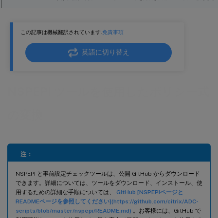
nspepi ツールを実行する
この記事は機械翻訳されています.
免責事項
バインディングの優先順位
手動での優先順位の再設定が必要な従来のポリシーバインディング
英語に切り替え
NSPEPIおよびcheck_invalid_configツールは、CentOSおよびUbuntuシステムで実行できます
NSPEPI ツールを使用したポリシー式
の変換
注：
NSPEPI と事前設定チェックツールは、公開 GitHub からダウンロード
できます。詳細については、ツールをダウンロード、インストール、使
用するための詳細な手順については、
GitHub [NSPEPIページと
READMEページを参照してください](https://github.com/citrix/ADC-
scripts/blob/master/nspepi/README.md)
。お客様には、GitHub で