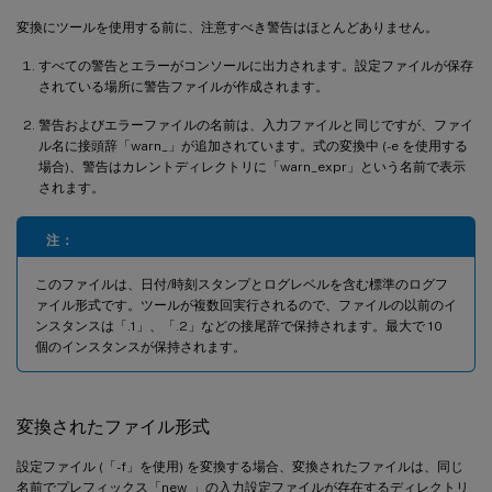
変換にツールを使用する前に、注意すべき警告はほとんどありません。
すべての警告とエラーがコンソールに出力されます。設定ファイルが保存
されている場所に警告ファイルが作成されます。
警告およびエラーファイルの名前は、入力ファイルと同じですが、ファイ
ル名に接頭辞「warn_」が追加されています。式の変換中 (-e を使用する
場合)、警告はカレントディレクトリに「warn_expr」という名前で表示
されます。
注：
このファイルは、日付/時刻スタンプとログレベルを含む標準のログフ
ァイル形式です。ツールが複数回実行されるので、ファイルの以前のイ
ンスタンスは「.1」、「.2」などの接尾辞で保持されます。最大で 10
個のインスタンスが保持されます。
変換されたファイル形式
設定ファイル (「-f」を使用) を変換する場合、変換されたファイルは、同じ
名前でプレフィックス「new_」の入力設定ファイルが存在するディレクトリ