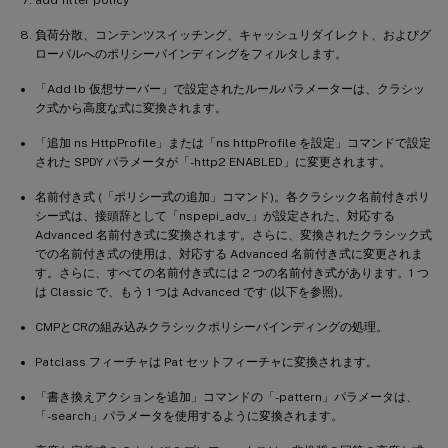
負荷分散、コンテンツスイッチング、キャッシュリダイレクト、およびグ
ローバルへのポリシーバインディングをフィルタします。
「Add lb 仮想サーバー」で設定されたルールパラメーターは、クラシッ
ク式から高度な式に変換されます。
「追加 ns HttpProfile」または「ns httpProfile を設定」コマンドで設定
された SPDY パラメータが「-http2 ENABLED」に変更されます。
名前付き式 (「ポリシー式の追加」コマンド)。各クラシック名前付きポリ
シー式は、接頭辞として「nspepi_adv_」が設定された、対応する
Advanced 名前付き式に変換されます。さらに、変換されたクラシック式
での名前付き式の使用は、対応する Advanced 名前付き式に変更されま
す。さらに、すべての名前付き式には 2 つの名前付き式があります。1 つ
は Classic で、もう 1 つは Advanced です (以下を参照)。
CMPとCRの組み込みクラシックポリシーバインディングの処理。
Patclass フィーチャは Pat セットフィーチャに変換されます。
「書き換えアクションを追加」コマンドの「-pattern」パラメータは、
「-search」パラメータを使用するように変換されます。