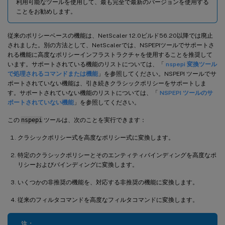
利用可能なツールを使用して、最も完全で最新のバージョンを使用する
ことをお勧めします。
従来のポリシーベースの機能は、NetScaler 12.0ビルド56.20以降では廃止
されました。別の方法として、NetScalerでは、NSPEPIツールでサポートさ
れる機能に高度なポリシーインフラストラクチャを使用することを推奨して
います。サポートされている機能のリストについては、「
nspepi 変換ツール
で処理されるコマンドまたは機能
」を参照してください。NSPEPI ツールでサ
ポートされていない機能は、引き続きクラシックポリシーをサポートしま
す。サポートされていない機能のリストについては、「
NSPEPI ツールのサ
ポートされていない機能
」を参照してください。
この
nspepi
ツールは、次のことを実行できます：
クラシックポリシー式を高度なポリシー式に変換します。
特定のクラシックポリシーとそのエンティティバインディングを高度なポ
リシーおよびバインディングに変換します。
いくつかの非推奨の機能を、対応する非推奨の機能に変換します。
従来のフィルタコマンドを高度なフィルタコマンドに変換します。
注：