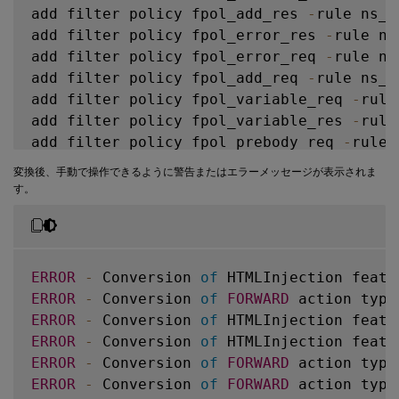
add filter policy fpol_add_res 
-
rule ns_t
add filter policy fpol_error_res 
-
rule ns
add filter policy fpol_error_req 
-
rule ns
add filter policy fpol_add_req 
-
rule ns_t
add filter policy fpol_variable_req 
-
rule
add filter policy fpol_variable_res 
-
rule
add filter policy fpol_prebody_req 
-
rule 
add filter policy fpol_prebody_res 
-
rule 
変換後、手動で操作できるように警告またはエラーメッセージが表示されま
add filter policy fpol_forward_req 
-
rule 
す。
bind lb vserver v1 
-
policyName fpol_add_re
bind lb vserver v1 
-
policyName fpol_add_re
bind lb vserver v1 
-
policyName fpol_error_
bind lb vserver v1 
-
policyName fpol_error_
ERROR
-
 Conversion 
of
 HTMLInjection featu
bind lb vserver v1 
-
policyName fpol_variab
ERROR
-
 Conversion 
of
FORWARD
 action type
bind lb vserver v1 
-
policyName fpol_variab
ERROR
-
 Conversion 
of
 HTMLInjection featu
bind lb vserver v1 
-
policyName fpol_forwar
ERROR
-
 Conversion 
of
 HTMLInjection featu
bind cs vserver csv1 
-
policyName fpol_add_
ERROR
-
 Conversion 
of
FORWARD
 action type
bind cs vserver csv1 
-
policyName fpol_add_
ERROR
-
 Conversion 
of
FORWARD
 action type
bind cs vserver csv1 
-
policyName fpol_erro