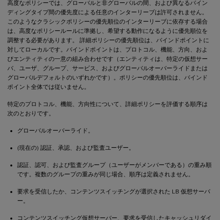
高度なポリシーでは、グローバルと非グローバルの間、および異なるバイン
ディングタイプ間の優先度による任意のインターリーブは許可されません。
このようなクラシックポリシーの優先順位のインターリーブに依存する場合
は、高度なポリシールールに準拠し、希望する動作になるように優先順位を
調整する必要があります。 詳細ポリシーの優先順位は、バインドポイントに
対してローカルです。バインドポイントは、プロトコル、機能、方向、およ
びエンティティの一意の組み合わせです（エンティティは、特定の仮想サー
バ、ユーザ、グループ、サービス、およびグローバルオーバーライドまたは
グローバルデフォルトのいずれかです）。ポリシーの優先順位は、バインド
ポイント全体では従いません。
特定のプロトコル、機能、方向性について、詳細ポリシーを評価する順序は
次のとおりです。
グローバルオーバーライド。
(現在の) 認証、承認、および監査ユーザー。
認証、認可、および監査グループ（ユーザーがメンバーである）の重み順
です。複数のグループの重みが同じ場合、順序は定義されません。
要求を受信したか、コンテンツスイッチングが選択された LB 仮想サーバ
ー。
コンテンツスイッチング仮想サーバー、要求を受信したキャッシュリダイ