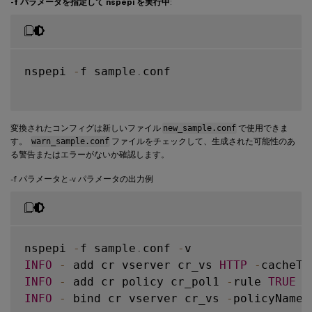
-f パラメータを指定して nspepi を実行中
:
nspepi 
-
f sample
.
conf

変換されたコンフィグは新しいファイル
new_sample.conf
で使用できま
す。
warn_sample.conf
ファイルをチェックして、生成された可能性のあ
る警告またはエラーがないか確認します。
-f パラメータと-v パラメータの出力例
nspepi 
-
f sample
.
conf 
-
INFO
-
 add cr vserver cr_vs 
HTTP
-
cacheTy
INFO
-
 add cr policy cr_pol1 
-
rule 
TRUE
-
INFO
-
 bind cr vserver cr_vs 
-
policyName 