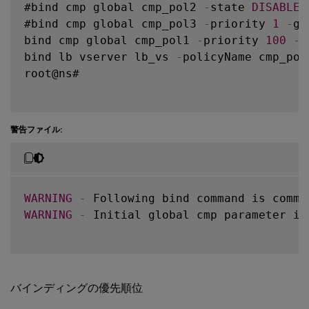
#bind cmp global cmp_pol2 
-
state 
DISABLED
#bind cmp global cmp_pol3 
-
priority 
1
-
go
bind cmp global cmp_pol1 
-
priority 
100
-
g
bind lb vserver lb_vs 
-
policyName cmp_pol
root@ns#

警告ファイル:
WARNING
-
 Following bind command is comme
WARNING
-
 Initial global cmp parameter is
バインディングの優先順位