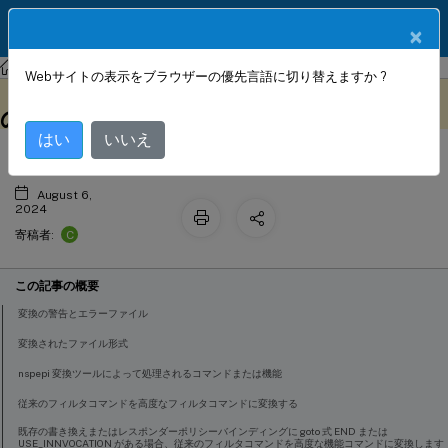
製品ドキュメン
JA
×
ト
NetScaler
NetScaler 13.1
AppExpert
Webサイトの表示をブラウザーの優先言語に切り替えますか ?
NSPEPI ツールを使用したポリシー式
このコンテンツは動的に機械
フィードバックを提供する
翻訳されています。
の変換
はい
いいえ
August 6,
2024
C
寄稿者:
この記事の概要
変換の警告とエラーファイル
変換されたファイル形式
nspepi 変換ツールによって処理されるコマンドまたは機能
従来のフィルタコマンドを高度なフィルタコマンドに変換する
既存の書き換えまたはレスポンダーポリシーバインディングに goto 式 END または
USE_INNVOCATION がある場合、従来のフィルタコマンドを高度な機能コマンドに変換します