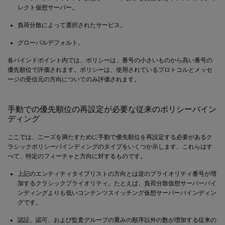
レクト仮想サーバー。
負荷分散によって選択されたサービス。
グローバルデフォルト。
各バインドポイント内では、ポリシーは、番号の小さいものから高い番号の
優先順位で評価されます。ポリシーは、使用されているプロトコルとメッセ
ージの受信元の方向についてのみ評価されます。
手動での優先順位の再設定が必要な従来のポリシーバイン
ディング
ここでは、ニーズを満たすために手動で優先順位を再設定する必要があるク
ラシックポリシーバインディングのタイプをいくつか示します。これらはす
べて、特定のフィーチャと方向に対するものです。
上記のエンティティタイプリストの方向とは逆のプライオリティ番号が増
加するクラシックプライオリティ。たとえば、負荷分散仮想サーバーバイ
ンディングよりも低いコンテンツスイッチング仮想サーバーバインディン
グです。
認証、認可、および監査グループの重みの順序以外の数が増加する従来の