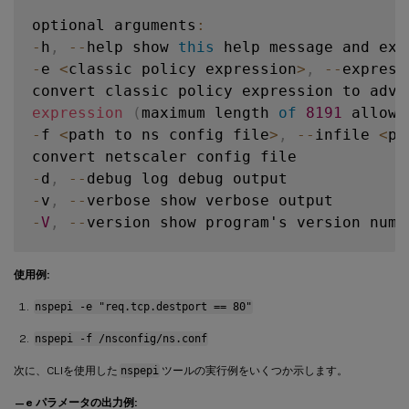
optional arguments
:
-
h
,
--
help show 
this
-
e 
<
classic policy expression
>
,
--
express
expression
(
maximum length 
of
8191
 allowe
-
f 
<
path to ns config file
>
,
--
infile 
<
pa
-
d
,
--
-
v
,
--
-
V
,
--
version show program's version numbe
使用例:
nspepi -e "req.tcp.destport == 80"
nspepi -f /nsconfig/ns.conf
次に、CLIを使用した
nspepi
ツールの実行例をいくつか示します。
—e パラメータの出力例: