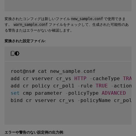
変換されたコンフィグは新しいファイル
new_sample.conf
で使用できま
す。
warn_sample.conf
ファイルをチェックして、生成された可能性のあ
る警告またはエラーがないか確認します。
変換された設定ファイル:
root@ns# cat new_sample
.
conf

add cr vserver cr_vs 
HTTP
-
cacheType 
TRAN
add cr policy cr_pol1 
-
rule 
TRUE
-
action 
set
 cmp parameter 
-
policyType 
ADVANCED
bind cr vserver cr_vs 
-
policyName cr_pol1
エラーや警告のない設定例の出力例: