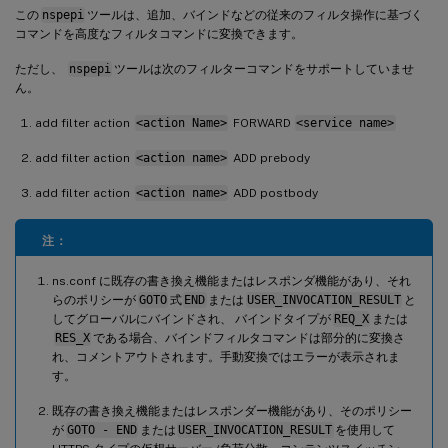
この
nspepi
ツールは、追加、バインドなどの従来のフィルタ操作に基づく
コマンドを高度なフィルタコマンドに変換できます。
ただし、
nspepi
ツールは次のフィルターコマンドをサポートしていませ
ん。
add filter action
<action Name>
FORWARD
<service name>
add filter action
<action name>
ADD prebody
add filter action
<action name>
ADD postbody
注：
ns.conf に既存の書き換え機能またはレスポンダ機能があり、それ
らのポリシーが
GOTO
式
END
または
USER_INVOCATION_RESULT
と
してグローバルにバインドされ、 バインドタイプが
REQ_X
または
RES_X
である場合、バインドフィルタコマンドは部分的に変換さ
れ、コメントアウトされます。手動変換ではエラーが表示されま
す。
既存の書き換え機能またはレスポンダー機能があり、そのポリシー
が
GOTO - END
または
USER_INVOCATION_RESULT
を使用して