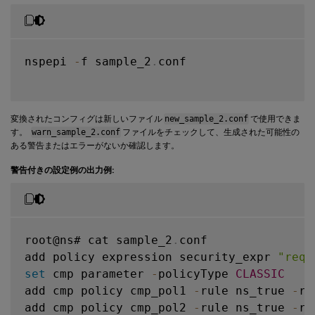
nspepi 
-
f sample_2
.
conf

変換されたコンフィグは新しいファイル
new_sample_2.conf
で使用できま
す。
warn_sample_2.conf
ファイルをチェックして、生成された可能性の
ある警告またはエラーがないか確認します。
警告付きの設定例の出力例:
root@ns# cat sample_2
.
conf

add policy expression security_expr 
"req.
set
 cmp parameter 
-
policyType 
CLASSIC
add cmp policy cmp_pol1 
-
rule ns_true 
-
re
add cmp policy cmp_pol2 
-
rule ns_true 
-
re