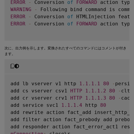
ERROR
-
 Conversion 
of
FORWARD
 action type
bind cs vserver csv1 
-
policyName fpol_erro
WARNING
-
 Following bind command is comme
bind cr vserver crv1 
-
policyName fpol_add_
ERROR
-
 Conversion 
of
 HTMLInjection featu
bind cr vserver crv1 
-
policyName fpol_add_
ERROR
-
 Conversion 
of
FORWARD
 action type
bind cr vserver crv1 
-
policyName fpol_erro
bind cr vserver crv1 
-
policyName fpol_erro
bind cr vserver crv1 
-
policyName fpol_forw
次に、出力例を示します。変換されたすべてのコマンドにはコメントが付き
bind filter global fpol_add_req

ます。
bind filter global fpol_add_res

bind filter global fpol_error_req

bind filter global fpol_error_res

bind filter global fpol_variable_req

add lb vserver v1 http 
1.1
.1
.1
80
-
persis
bind filter global fpol_variable_res

add cs vserver csv1 
HTTP
1.1
.1
.2
80
-
cltT
bind filter global fpol_variable_res 
-
sta
add cr vserver crv1 
HTTP
1.1
.1
.3
80
-
cach
bind filter global fpol_prebody_req

add service svc1 
1.1
.1
.4
 http 
80
bind filter global fpol_forward_req

add rewrite action fact_add insert_http_h
add filter action fact_prebody add prebody
add responder action fact_error_act1 resp
nConnection
:
 close\r
