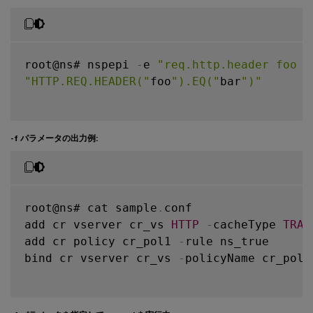
root@ns# nspepi 
-
e 
"req.http.header foo =
"HTTP.REQ.HEADER("
foo
").EQ("
bar
")"
-f パラメータの出力例:
root@ns# cat sample
.
conf

add cr vserver cr_vs 
HTTP
-
cacheType 
TRAN
add cr policy cr_pol1 
-
rule ns_true

bind cr vserver cr_vs 
-
policyName cr_pol1
