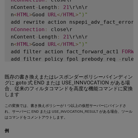
nContent
-
Length
:
21
\r\n\r

n
<
HTML
>
Good 
URL
<
/
HTML
>
")"
add rewrite action nspepi_adv_fact_error_
nConnection
:
 close\r

nContent
-
Length
:
21
\r\n\r

n
<
HTML
>
Good 
URL
<
/
HTML
>
")"
add filter action fact_forward_act1 
FORWA
add filter policy fpol_prebody_req 
-
rule 
add filter policy fpol_prebody_res 
-
rule 
add filter policy fpol_forward_req 
-
rule 
既存の書き換えまたはレスポンダーポリシーバインディン
bind lb vserver v1 
-
policyName fpol_forwar
グに goto 式 END または USE_INNVOCATION がある場
合、従来のフィルタコマンドを高度な機能コマンドに変換
bind cr vserver crv1 
-
policyName fpol_forw
します
#bind filter global fpol_variable_res 
-
st
bind filter global fpol_prebody_req

この変換では、書き換えポリシーが 1 つ以上の仮想サーバーにバインドさ
bind filter global fpol_forward_req

れ、サーバーに END または USE_INVOCATION_RESULT がある場合、ツール
はコマンドをコメントアウトします。
add rewrite action nspepi_adv_fact_variab
add rewrite action fact_variable insert_h
例
add rewrite policy fpol_add_res 
TRUE
 fact