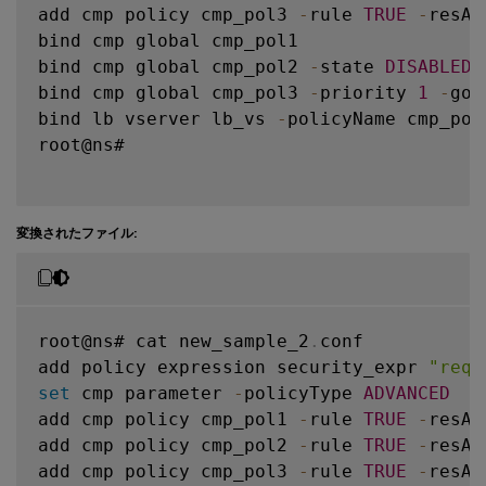
add cmp policy cmp_pol3 
-
rule 
TRUE
-
resAc
bind cmp global cmp_pol1

bind cmp global cmp_pol2 
-
state 
DISABLED
bind cmp global cmp_pol3 
-
priority 
1
-
got
bind lb vserver lb_vs 
-
policyName cmp_pol2
root@ns#

変換されたファイル:
root@ns# cat new_sample_2
.
conf  

add policy expression security_expr 
"req.
set
 cmp parameter 
-
policyType 
ADVANCED
add cmp policy cmp_pol1 
-
rule 
TRUE
-
resAc
add cmp policy cmp_pol2 
-
rule 
TRUE
-
resAc
add cmp policy cmp_pol3 
-
rule 
TRUE
-
resAc