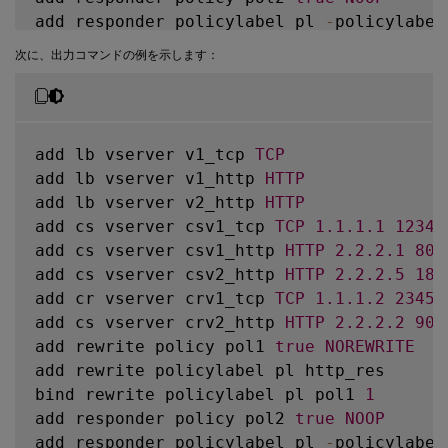
bind cs vserver csv1 
-
policyName fpol_err
add responder policylabel pl 
-
policylabel
bind cs vserver csv1 
-
policyName fpol_err
bind responder policylabel pl pol2 
1
次に、出力コマンドの例を示します：
bind cr vserver crv1 
-
policyName fpol_add
bind responder global 
NOPOLICY
1
USE_INVO
bind cr vserver crv1 
-
policyName fpol_add
bind lb vserver v1_tcp 
-
policyName pol1 
-
bind cr vserver crv1 
-
policyName fpol_err
bind cs vserver csv1_tcp 
-
policyName pol1
bind cr vserver crv1 
-
policyName fpol_err
bind lb vserver v1_tcp 
-
policyName pol2 
-
add lb vserver v1_tcp 
TCP
bind cs vserver csv1_tcp 
-
policyName pol2
add lb vserver v1_http 
HTTP
bind cr vserver crv1_tcp 
-
policyName pol2
add lb vserver v2_http 
HTTP
bind lb vserver v1_http 
-
policyName fpol1

add cs vserver csv1_tcp 
TCP
1.1
.1
.1
12345
bind cs vserver csv1_http 
-
policyName fpol
add cs vserver csv1_http 
HTTP
2.2
.2
.1
80
bind lb vserver v2_http 
-
policyName fpol2

add cs vserver csv2_http 
HTTP
2.2
.2
.5
180
bind cs vserver csv2_http 
-
policyName fpol
add cr vserver crv1_tcp 
TCP
1.1
.1
.2
2345
bind cr vserver crv2_http 
-
policyName fpol
add cs vserver crv2_http 
HTTP
2.2
.2
.2
90
bind filter global fpol1 
-
priority 
100
add rewrite policy pol1 
true
NOREWRITE
bind filter global fpol2 
-
priority 
100
add rewrite policylabel pl http_res

bind rewrite policylabel pl pol1 
1
add responder policy pol2 
true
NOOP
add responder policylabel pl 
-
policylabel