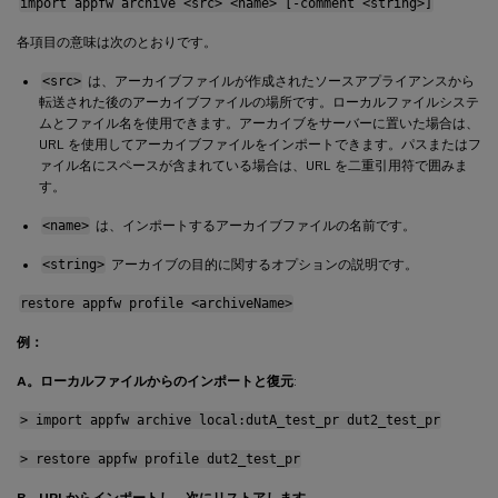
import appfw archive <src> <name> [-comment <string>]
各項目の意味は次のとおりです。
<src>
は、アーカイブファイルが作成されたソースアプライアンスから
転送された後のアーカイブファイルの場所です。ローカルファイルシステ
ムとファイル名を使用できます。アーカイブをサーバーに置いた場合は、
URL を使用してアーカイブファイルをインポートできます。パスまたはフ
ァイル名にスペースが含まれている場合は、URL を二重引用符で囲みま
す。
<name>
は、インポートするアーカイブファイルの名前です。
<string>
アーカイブの目的に関するオプションの説明です。
restore appfw profile <archiveName>
例：
A。ローカルファイルからのインポートと復元
:
> import appfw archive local:dutA_test_pr dut2_test_pr
> restore appfw profile dut2_test_pr
B。URLからインポートし、次にリストアします
。