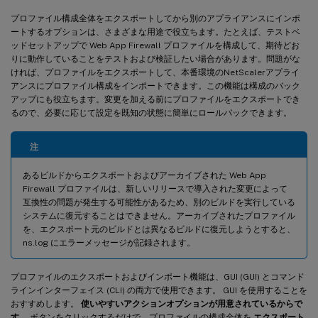
プロファイル構成全体をエクスポートしてから別のアプライアンスにインポ
ートするオプションは、さまざまな用途で役立ちます。たとえば、テストベ
ッドセットアップで Web App Firewall プロファイルを構成して、期待どお
りに動作していることをテストおよび検証したい場合があります。問題がな
ければ、プロファイルをエクスポートして、本番環境のNetScalerアプライ
アンスにプロファイル構成をインポートできます。この機能は構成のバック
アップにも役立ちます。変更を加える前にプロファイルをエクスポートでき
るので、必要に応じて設定を既知の状態に簡単にロールバックできます。
注
あるビルドからエクスポートおよびアーカイブされた Web App
Firewall プロファイルは、新しいリリースで導入された変更によって
互換性の問題が発生する可能性があるため、別のビルドを実行している
システムに復元することはできません。アーカイブされたプロファイル
を、エクスポート元のビルドとは異なるビルドに復元しようとすると、
ns.log にエラーメッセージが記録されます。
プロファイルのエクスポートおよびインポート機能は、GUI (GUI) とコマンド
ラインインターフェイス (CLI) の両方で使用できます。 GUI を使用することを
おすすめします。
使いやすいアクションオプションが用意されているからで
す
。ボタンをクリックするだけで、プロファイルの構成全体を
エクスポート