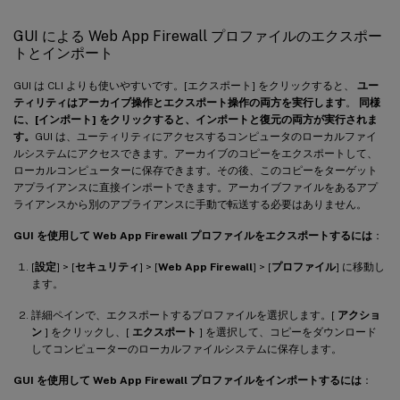
GUI による Web App Firewall プロファイルのエクスポー
トとインポート
GUI は CLI よりも使いやすいです。[エクスポート] をクリックすると、
ユー
ティリティはアーカイブ操作とエクスポート操作の両方を実行します
。
同様
に、[インポート] をクリックすると、インポートと復元の両方が実行されま
す。
GUI は、ユーティリティにアクセスするコンピュータのローカルファイ
ルシステムにアクセスできます。アーカイブのコピーをエクスポートして、
ローカルコンピューターに保存できます。その後、このコピーをターゲット
アプライアンスに直接インポートできます。アーカイブファイルをあるアプ
ライアンスから別のアプライアンスに手動で転送する必要はありません。
GUI を使用して Web App Firewall プロファイルをエクスポートするには
：
[
設定
] > [
セキュリティ
] > [
Web App Firewall
] > [
プロファイル
] に移動し
ます。
詳細ペインで、エクスポートするプロファイルを選択します。[
アクショ
ン
] をクリックし、[
エクスポート
] を選択して、コピーをダウンロード
してコンピューターのローカルファイルシステムに保存します。
GUI を使用して Web App Firewall プロファイルをインポートするには
：