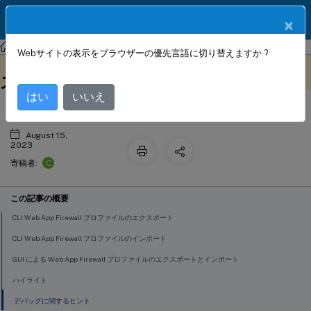
製品ドキュメン
JA
×
ト
NetScaler
NetScaler 13.1
Web App Firewall
Webサイトの表示をブラウザーの優先言語に切り替えますか ?
Web App Firewall プロファイルのエク
このコンテンツは動的に機械
フィードバックを提供する
翻訳されています。
スポートとインポート
はい
いいえ
August 15,
2023
C
寄稿者:
この記事の概要
CLI Web App Firewall プロファイルのエクスポート
CLI Web App Firewall プロファイルのインポート
GUI による Web App Firewall プロファイルのエクスポートとインポート
ハイライト
デバッグに関するヒント