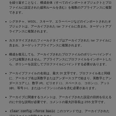
を繰り返すことなく、構成全体（すべてのインポートオブジェクトとプロ
ファイルに設定された緩和ルールを含む）を複数のアプライアンスに複製
できます。
シグネチャ、WSDL、スキーマ、エラーページなどのインポートされたオ
ブジェクトは、アーカイブされた tar ファイルに含まれ、ターゲットアプ
ライアンスに複製されます。
カスタマイズされたフィールドタイプはアーカイブされた tar ファイルに
含まれ、ターゲットアプライアンスに複製されます。
構成を復元しても、アーカイブされたプロファイルのポリシーバインディ
ングは複製されません。アプライアンスにプロファイルをインポートした
ら、ポリシーを設定してプロファイルにバインドする必要があります。
アーカイブファイルの名前は、最大 31 文字です。プロファイル名と同様
に、アーカイブ名は英数字またはアンダースコアで始まり、英数字とアン
ダースコア (_)、数字 (#)、ピリオド (.)、スペース ()、 コロン (:)、アット
(@)、等号 (=)、またはハイフン (-) のみを含む必要があります。
アーカイブに関連するコメントは、アーカイブされた設定の目的を伝える
のに十分な説明が必要です。コメントの最大許容長は 255 文字です。
clear config –force basic
このコマンドでは、アーカイブされた
プロファイルは削除されません。