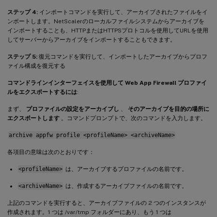
ステップ 4:
インポートコマンドを実行して、アーカイブされたファイルをイ
ンポートします。NetScalerのローカルファイルシステムからアーカイブを
インポートすることも、HTTPまたはHTTPSプロトコルを使用してURLを使用
してサーバーからアーカイブをインポートすることもできます。
ステップ 5:
復元コマンドを実行して、インポートしたアーカイブからプロフ
ァイル構成を復元する
コマンドラインインターフェイスを使用して Web App Firewall プロファイ
ルをエクスポートするには
:
まず、
プロファイルの設定をアーカイブし
、
そのアーカイブを目的の場所に
エクスポートします
。コマンドプロンプトで、次のコマンドを入力します。
archive appfw profile <profileName> <archiveName>
各項目の意味は次のとおりです：
<profileName>
は、アーカイブするプロファイルの名前です。
<archiveName>
は、作成するアーカイブファイルの名前です。
上記のコマンドを実行すると、アーカイブファイルの 2 つのインスタンスが
作成されます。1 つは /var/tmp フォルダーにあり、もう 1 つは