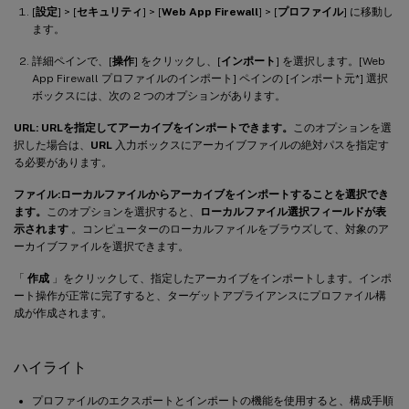
[
設定
] > [
セキュリティ
] > [
Web App Firewall
] > [
プロファイル
] に移動し
ます。
詳細ペインで、[
操作
] をクリックし、[
インポート
] を選択します。[Web
App Firewall プロファイルのインポート] ペインの [インポート元*] 選択
ボックスには、次の 2 つのオプションがあります。
URL: URL
を指定してアーカイブをインポートできます。
このオプションを選
択した場合は、
URL
入力ボックスにアーカイブファイルの絶対パスを指定す
る必要があります。
ファイル:
ローカルファイルからアーカイブをインポートすることを選択でき
ます。
このオプションを選択すると、
ローカルファイル選択フィールドが表
示されます
。コンピューターのローカルファイルをブラウズして、対象のア
ーカイブファイルを選択できます。
「
作成
」をクリックして、指定したアーカイブをインポートします。インポ
ート操作が正常に完了すると、ターゲットアプライアンスにプロファイル構
成が作成されます。
ハイライト
プロファイルのエクスポートとインポートの機能を使用すると、構成手順