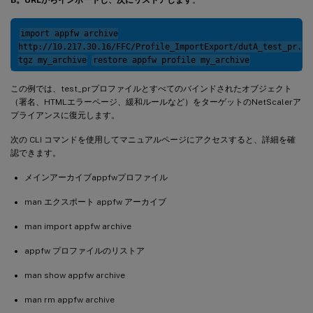
import appfw archive
http://10.217.30.16/FFC/Profile_ImportExport/dutA_test_pr.
tgz my_archive
restore appfw profile my_archive
この例では、test_prプロファイルとすべてのバインドされたオブジェクト
（署名、HTMLエラーページ、緩和ルールなど）をターゲットのNetScalerア
プライアンスに復元します。
次の CLI コマンドを使用してマニュアルページにアクセスすると、詳細を確
認できます。
メインアーカイブappfwプロファイル
man エクスポート appfw アーカイブ
man import appfw archive
appfw プロファイルのリストア
man show appfw archive
man rm appfw archive