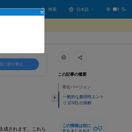
検索
日本語
×
ードバックを提供する
語に切り替え
この記事の概要
署名バージョン
一般的な脆弱性エント
>
リ (CVE) の洞察
この情報は役に
が生成されます。これら
立ちましたか?