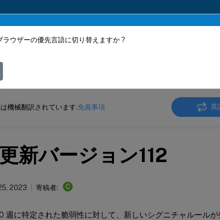
ブラウザーの優先言語に切り替えますか ?
ツは動的に機械翻訳されています。
フィ
ler
NetScaler 13.1
Web App Firewall
署名のアラート記事
英
は機械翻訳されています.
免責事項
更新バージョン112
C
25, 2023
寄稿者:
08-30 週に特定された脆弱性に対して、新しいシグニチャルール