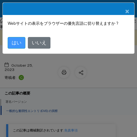
製品ドキュメン
JA
×
ト
NetScaler
NetScaler 13.1
Web App Firewall
署名のアラート記
Webサイトの表示をブラウザーの優先言語に切り替えますか ?
署名更新バージョン64
事
このコンテンツは動的に機械
フィードバックを提供する
翻訳されています。
はい
いいえ
October 25,
2023
C
寄稿者:
この記事の概要
署名バージョン
一般的な脆弱性エントリ (CVE) の洞察
この記事は機械翻訳されています.
免責事項