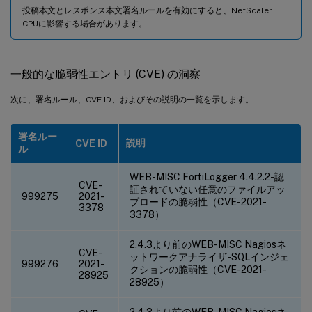
投稿本文とレスポンス本文署名ルールを有効にすると、NetScaler
CPUに影響する場合があります。
一般的な脆弱性エントリ (CVE) の洞察
次に、署名ルール、CVE ID、およびその説明の一覧を示します。
署名ルー
説明
CVE ID
ル
WEB-MISC FortiLogger 4.4.2.2-認
CVE-
証されていない任意のファイルアッ
999275
2021-
プロードの脆弱性（CVE-2021-
3378
3378）
2.4.3より前のWEB-MISC Nagiosネ
CVE-
ットワークアナライザ-SQLインジェ
999276
2021-
クションの脆弱性（CVE-2021-
28925
28925）
2.4.3より前のWEB-MISC Nagiosネ