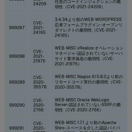
任意のコードインジェクションの脆
24209
弱性（CVE-2021-24209）
3.4.34より前のWEB-WORDPRESS
CVE-
忍者フォームプラグイン-オープンリ
999287
2021-
ダイレクトの脆弱性（CVE-2021-
24165
24165）
WEB-MISC vRealize オペレーション
CVE-
マネージャ-認証されていないサーバ
999288
2021-
サイド要求偽造の脆弱性（CVE-
21975
2021-21975）
WEB-MISC Nagios XI 5.8.0より前の
CVE-
リモートコード実行の脆弱性（CVE-
999289
2020-
35578
2020-35578）
WEB-MISC Oracle WebLogic
CVE-
Server-認証されていないSSRFの脆
999290
2020-
2766
弱性（CVE-2020-2766）
WEB-MISC 1.7.1 より前のApache
CVE-
Shiro-スペースを介した認証バイパ
999291
2020-