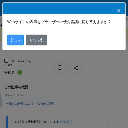
製品ドキュメン
JA
×
ト
NetScaler
NetScaler 13.1
Web App Firewall
署名のアラート記
Webサイトの表示をブラウザーの優先言語に切り替えますか ?
署名更新バージョン 97
事
このコンテンツは動的に機械
フィードバックを提供する
翻訳されています。
はい
いいえ
October 25,
2023
C
寄稿者:
この記事の概要
署名バージョン
一般的な脆弱性エントリ (CVE) の洞察
この記事は機械翻訳されています.
免責事項