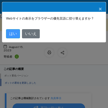
製品ドキュメン
JA
×
ト
NetScaler
NetScaler 13.1
ボット署名アラート記事
Webサイトの表示をブラウザーの優先言語に切り替えますか ?
2021 年 1 月のボット署名の更新
このコンテンツは動的に機械
フィードバックを提供する
翻訳されています。
はい
いいえ
August 15,
2023
C
寄稿者:
この記事の概要
ボット署名バージョン
ボットの署名を更新しました
この記事は機械翻訳されています.
免責事項