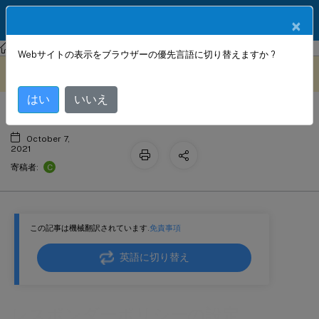
製品ドキュメン
JA
×
ト
NetScaler
NetScaler ADC 13.0
AppExpert
Webサイトの表示をブラウザーの優先言語に切り替えますか ?
レスポンダーポリシーの設定
このコンテンツは動的に機械
フィードバックを提供する
翻訳されています。
はい
いいえ
October 7,
2021
C
寄稿者:
この記事は機械翻訳されています.
免責事項
英語に切り替え
レスポンダーポリシーの設定