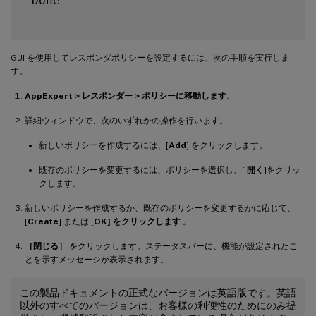
 Done

GUI を使用してレスポンダポリシーを設定するには、次の手順を実行しま
す。
AppExpert > レスポンダー > ポリシーに移動します
。
詳細ウィンドウで、次のいずれかの操作を行います。
新しいポリシーを作成するには、[
Add
] をクリックします。
既存のポリシーを変更するには、ポリシーを選択し、[
開く
]をクリッ
クします。
新しいポリシーを作成するか、既存のポリシーを変更するかに応じて、
[
Create
] または [
OK] をクリックします
。
［閉じる］
をクリックします。ステータスバーに、機能が設定されたこ
とを示すメッセージが表示されます。
この製品ドキュメントの正式なバージョンは英語版です。英語
以外のすべてのバージョンは、お客様の利便性のためにのみ提