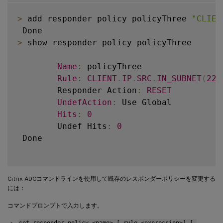
>
 add responder policy policyThree 
"CLIEN
>
 show responder policy policyThree

Name
:
 policyThree

Rule
:
CLIENT
.
IP
.
SRC
.
IN_SUBNET
(
222
        Responder Action
:
RESET
UndefAction
:
 Use Global

Hits
:
0
        Undef Hits
:
0
 Done

Citrix ADCコマンドラインを使用して既存のレスポンダーポリシーを変更する
には：
コマンドプロンプトで入力します。
set responder policy <name> [-rule <expression>] [-