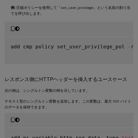
例:
圧縮ポリシーを使用して「set_user_privilege」という名前の割り当
てを呼び出します。
add cmp policy set_user_privilege_pol 
-
ru
レスポンス側にHTTPヘッダーを挿入するユースケース
次の例は、シングルトン変数の例を示しています。
テキスト型のシングルトン変数を追加します。この変数は、最大 100 バイト
のデータを保持できます。
add ns variable http_req_data 
-
type 
text
(