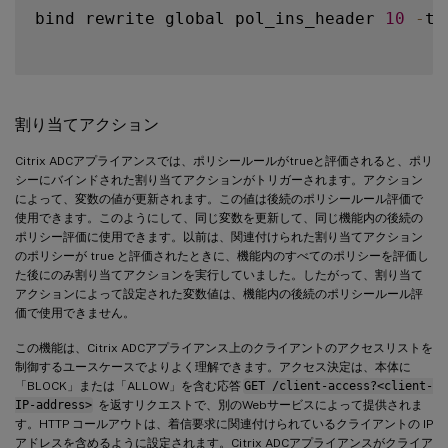
bind rewrite global pol_ins_header 
10
-
ty
割り当てアクション
Citrix ADCアプライアンスでは、ポリシールールがtrueと評価されると、ポリ
シーにバインドされた割り当てアクションがトリガーされます。アクション
によって、変数の値が更新されます。この値は後続のポリシールール評価で
使用できます。このようにして、同じ変数を更新して、同じ機能内の後続の
ポリシー評価に使用できます。以前は、関連付けられた割り当てアクション
のポリシーが true と評価されたときに、機能内のすべてのポリシーを評価し
た後にのみ割り当てアクションを実行していました。したがって、割り当て
アクションによって設定された変数値は、機能内の後続のポリシールール評
価で使用できません。
この機能は、Citrix ADCアプライアンス上のクライアントのアクセスリストを
制御するユースケースでよりよく理解できます。アクセス決定は、本体に
「BLOCK」または「ALLOW」を含む応答
GET /client-access?<client-
IP-address>
を返すリクエストで、別のWebサービスによって提供されま
す。HTTP コールアウトは、着信要求に関連付けられているクライアントの IP
アドレスを含めるように設定されます。Citrix ADCアプライアンスがクライア