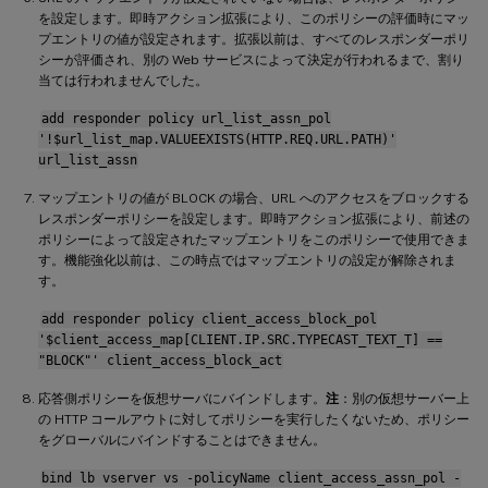
を設定します。即時アクション拡張により、このポリシーの評価時にマッ
プエントリの値が設定されます。拡張以前は、すべてのレスポンダーポリ
シーが評価され、別の Web サービスによって決定が行われるまで、割り
当ては行われませんでした。
add responder policy url_list_assn_pol
'!$url_list_map.VALUEEXISTS(HTTP.REQ.URL.PATH)'
url_list_assn
マップエントリの値が BLOCK の場合、URL へのアクセスをブロックする
レスポンダーポリシーを設定します。即時アクション拡張により、前述の
ポリシーによって設定されたマップエントリをこのポリシーで使用できま
す。機能強化以前は、この時点ではマップエントリの設定が解除されま
す。
add responder policy client_access_block_pol
'$client_access_map[CLIENT.IP.SRC.TYPECAST_TEXT_T] ==
"BLOCK"' client_access_block_act
応答側ポリシーを仮想サーバにバインドします。
注
：別の仮想サーバー上
の HTTP コールアウトに対してポリシーを実行したくないため、ポリシー
をグローバルにバインドすることはできません。
bind lb vserver vs -policyName client_access_assn_pol -