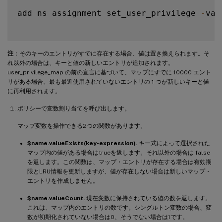
add ns assignment set_user_privilege 
-
var
注
：そのキーのエントリがすでに存在する場合、値は置き換えられます。そ
れ以外の場合は、キーと値の新しいエントリが追加されます。
user_privilege_map の前の宣言に基づいて、マップにすでに 10000 エント
リがある場合、最も最近使用されていないエントリの 1 つが新しいキーと値
に再利用されます。
ポリシーで変数割り当てを呼び出します。
マップ変数を操作できる2つの関数があります。
$name.valueExists(key-expression).
キー式によって選択された
マップ内の値がある場合はtrueを返します。それ以外の場合は false
を返します。この関数は、マップ・エントリが存在する場合は有効期
限とLRU情報を更新しますが、値が存在しない場合は新しいマップ・
エントリを作成しません。
$name.valueCount.
現在変数に保持されている値の数を返します。
これは、マップ内のエントリの数です。シングルトン変数の場合、変
数が初期化されていない場合は0、そうでない場合は1です。