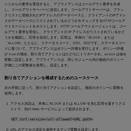
ントからの要求を受信すると、アプライアンスはコールアウト要求を生成
し、コールアウトサーバーに送信します。コールアウトサーバーは、ブラッ
クリストに登録されたIPアドレスのデータベースと、クライアントのIPアドレ
スがデータベースにリストされているかどうかをチェックするHTTPコールア
ウトエージェントをホストします。HTTP コールアウトエージェントは、コー
ルアウト要求を受信し、クライアントの IP アドレスがリストされているかど
うかを確認し、応答を送信します。応答は、本体の「BLOCK」または
「ALLOW」とともに、ステータスコード、200、302です。ステータスコー
ドに基づいて、アプライアンスはポリシー評価を実行します。ポリシー評価
が true の場合、割り当てアクションはただちにトリガーされ、action は値を
変数に設定します。アプライアンスは、同じモジュール内の後続のポリシー
評価にこの変数値を使用し、設定します。
割り当てアクションを構成するためのユースケース
次の手順に従って、割り当てアクションを設定し、後続のポリシーに変数を
使用します。
アクセス決定は、本体に BLOCK または ALLOW を含む応答を返すリクエ
ストで、別の Web サービスによって提供されます。
GET /url-service>/url-allowed?<URL path>
URL のアクセス決定を保持するマップ変数を設定します。