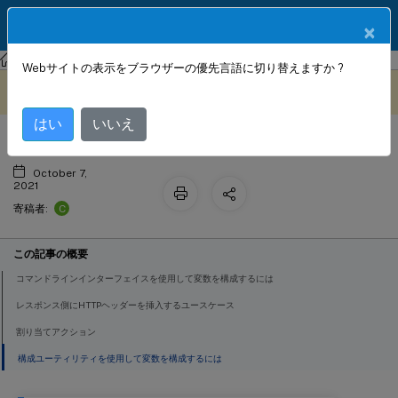
製品ドキュメン
JA
×
ト
NetScaler
NetScaler ADC 13.0
AppExpert
Webサイトの表示をブラウザーの優先言語に切り替えますか ?
変数の構成と使用
このコンテンツは動的に機械
フィードバックを提供する
翻訳されています。
はい
いいえ
October 7,
2021
C
寄稿者:
この記事の概要
コマンドラインインターフェイスを使用して変数を構成するには
レスポンス側にHTTPヘッダーを挿入するユースケース
割り当てアクション
構成ユーティリティを使用して変数を構成するには