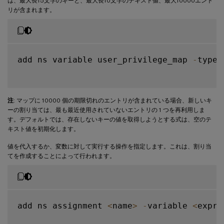
は、最大長15文字のキーと、最大長10文字のテキスト値、最大10000エント
リが含まれます。
add ns variable user_privilege_map 
-
type 
注
: マップに 10000 個の期限切れのエントリが含まれている場合、新しいキ
ーの割り当ては、最も最近使用されていないエントリの 1 つを再利用しま
す。デフォルトでは、存在しないキーの値を取得しようとする式は、空のテ
キスト値を初期化します。
値を代入するか、変数に対して実行する操作を指定します。これは、割り当
てを作成することによって行われます。
add ns assignment 
<
name
>
-
variable 
<
expre