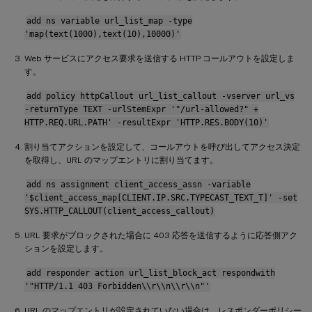
add ns variable url_list_map -type
'map(text(1000),text(10),10000)'
Web サービスにアクセス要求を送信する HTTP コールアウトを設定しま
す。
add policy httpCallout url_list_callout -vserver url_vs
-returnType TEXT -urlStemExpr '"/url-allowed?" +
HTTP.REQ.URL.PATH' -resultExpr 'HTTP.RES.BODY(10)'
割り当てアクションを設定して、コールアウトを呼び出してアクセス決定
を取得し、URL のマップエントリに割り当てます。
add ns assignment client_access_assn -variable
'$client_access_map[CLIENT.IP.SRC.TYPECAST_TEXT_T]' -set
SYS.HTTP_CALLOUT(client_access_callout)
URL 要求がブロックされた場合に 403 応答を送信するように応答側アク
ションを設定します。
add responder action url_list_block_act respondwith
'"HTTP/1.1 403 Forbidden\\r\\n\\r\\n"'
URL のマップエントリが設定されていない場合は、レスポンダーポリシー