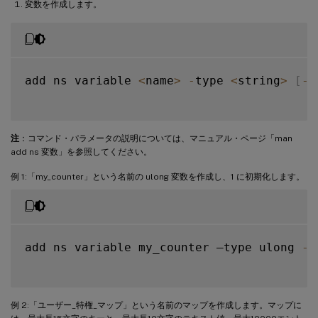
変数を作成します。
add ns variable 
<
name
>
-
type 
<
string
>
[
-
s
注
：コマンド・パラメータの説明については、マニュアル・ページ「man
add ns 変数」を参照してください。
例 1:「my_counter」という名前の ulong 変数を作成し、1 に初期化します。
add ns variable my_counter –type ulong 
-
i
例 2:「ユーザー_特権_マップ」という名前のマップを作成します。マップに