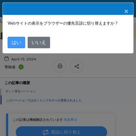
製品ドキュメン
JA
×
ト
NetScaler
NetScaler ADC 13.0
ボット署名アラート記事
Webサイトの表示をブラウザーの優先言語に切り替えますか ?
2024 年 3 月のボットシグネチャの更
このコンテンツは動的に機械
フィードバックを提供する
翻訳されています。
新
はい
いいえ
April 15, 2024
C
寄稿者:
この記事の概要
ボット署名バージョン
このバージョンではボットシグネチャが更新されました
この記事は機械翻訳されています.
免責事項
英語に切り替え