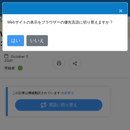
製品ドキュメン
JA
×
ト
NetScaler
NetScaler ADC 13.0
クラスタリング
Webサイトの表示をブラウザーの優先言語に切り替えますか ?
単一ノードのアクティブクラスタでの
このコンテンツは動的に機械
フィードバックを提供する
翻訳されています。
VRRP インターフェイスバインディン
はい
いいえ
グ
October 7,
2021
C
寄稿者:
この記事は機械翻訳されています.
免責事項
英語に切り替え
単一ノードのアクティブクラスタで