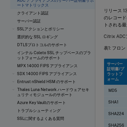
ADC アプライアンスのサーバー証明書サポ
ートマトリックス
リリース 1
クライアント認証
のレコード
サーバー認証
トされる最
SSLアクションとポリシー
Citri
選択的な SSL ロギング
DTLSプロトコルのサポート
表1: フロ
インテル Coleto SSL チップベースのプラ
ットフォームのサポート
サーバー
MPX 14000 FIPS アプライアンス
証明書/プ
SDX 14000 FIPS アプライアンス
ラットフ
ォーム
Entrust nShield
HSM のサポート
Thales Luna Network ハードウェアセキ
MD5
ュリティモジュールのサポート
SHA1
Azure Key Vaultのサポート
トラブルシューティング
SHA224
SSLに関するよくある質問
SHA256