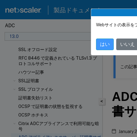
製品ドキュメント
Webサイトの表示を
ADC
このコンテン
13.0
NetSca
はい
いいえ
SSL オフロード設定
RFC 8446 で定義されている TLSv1.3 プ
ロトコルサポート
この記事
ハウツー記事
SSL証明書
SSL プロファイル
AD
証明書失効リスト
<
OCSP で証明書の状態を監視する
書サ
OCSP ホチキス
Citrix ADCアプライアンスで利用可能な暗
号
January 