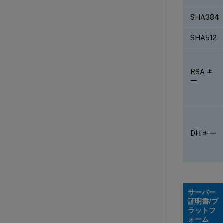
SHA384
SHA512
RSA キ
ー
DH キー
サーバー
証明書/プ
ラットフ
ォーム