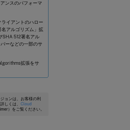
イアンスのパフォーマ
ンドクライアントのハロー
の「署名アルゴリズム」拡
びSHA 512署名アル
サーバーなどの一部のサ
lgorithms拡張をサ
ージョンは、お客様の利
。詳しくは、
Cloud
claimer）をご覧ください。