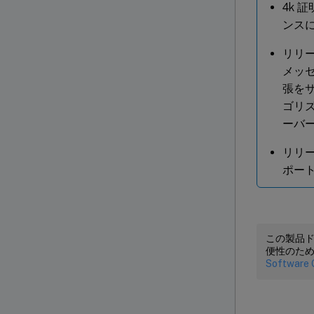
4k 
ンス
リリー
メッセ
張をサ
ゴリズ
ーバ
リリース
ポー
この製品
便性のた
Software 