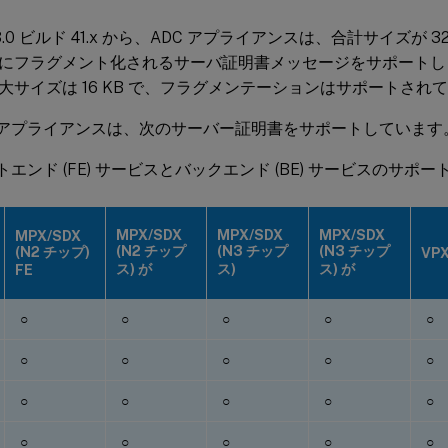
3.0 ビルド 41.x から、ADC アプライアンスは、合計サイズが 3
にフラグメント化されるサーバ証明書メッセージをサポートし
大サイズは 16 KB で、フラグメンテーションはサポートされ
x ADCアプライアンスは、次のサーバー証明書をサポートしています
ントエンド (FE) サービスとバックエンド (BE) サービスのサポー
MPX/SDX
MPX/SDX
MPX/SDX
MPX/SDX
(N2 チップ
(N3 チップ
(N3 チップ
(N2 チップ)
VPX
ス) が
ス)
ス) が
FE
○
○
○
○
○
○
○
○
○
○
○
○
○
○
○
○
○
○
○
○