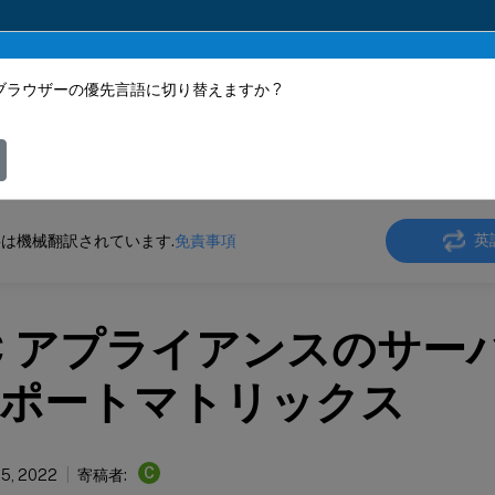
ブラウザーの優先言語に切り替えますか ?
ツは動的に機械翻訳されています。
フィ
ler
NetScaler ADC 13.0
SSLオフロードおよびSSLアクセラレーション
英
は機械翻訳されています.
免責事項
C アプライアンスのサー
ポートマトリックス
C
25, 2022
寄稿者: