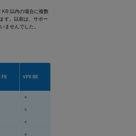
2 KB 以内の場合に複数
ます。以前は、サポー
ていませんでした。
。
ト
 FE
VPX BE
○
○
○
○