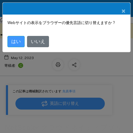
製品ドキュメン
JA
×
ト
NetScaler
Webサイトの表示をブラウザーの優先言語に切り替えますか ?
NetScaler クラウドネイティブソリュ
このコンテンツは動的に機械
フィードバックを提供する
翻訳されています。
ーション
はい
いいえ
May 12, 2023
C
寄稿者:
この記事は機械翻訳されています.
免責事項
英語に切り替え
NetScaler クラウドネイティブソリ