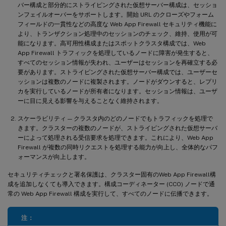
バー構成と部分的にストライピングされた仮想サーバー構成は、セッショ
ンフェイルオーバーをサポートします。開始 URL のクローズやフォーム
フィールドの一貫性などの高度な Web App Firewall セキュリティ機能に
より、トランザクション処理中のセッションのチェック、維持、使用が可
能になります。高可用性構成またはスポットクラスタ構成では、Web
App Firewall トラフィックを処理しているノードに障害が発生すると、
すべてのセッション情報が失われ、ユーザーはセッションを再確立する必
要があります。ストライピングされた仮想サーバー構成では、ユーザーセ
ッションは複数のノードに複製されます。ノードがダウンすると、レプリ
カを実行しているノードが所有者になります。セッション情報は、ユーザ
ーに目に見える影響を与えることなく維持されます。
スケーラビリティ — クラスタ内のどのノードでもトラフィックを処理で
きます。クラスターの複数のノードが、ストライピングされた仮想サーバ
ーによって処理される受信要求を処理できます。これにより、Web App
Firewall が複数の同時リクエストを処理する能力が向上し、全体的なパフ
ォーマンスが向上します。
セキュリティチェックと署名保護は、クラスター固有のWeb App Firewall構
成を追加しなくても導入できます。構成コーディネーター (CCO) ノードで通
常の Web App Firewall 構成を実行して、すべてのノードに伝播できます。
注：