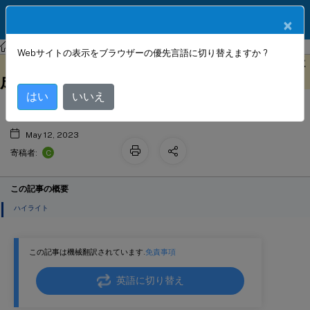
製品ドキュメン
JA
×
ト
NetScaler
NetScaler 14.1
Web App Firewall
Webサイトの表示をブラウザーの優先言語に切り替えますか ?
Web App Firewall によるクラスター構
このコンテンツは動的に機械
フィードバックを提供する
翻訳されています。
成のサポート
はい
いいえ
May 12, 2023
C
寄稿者:
この記事の概要
ハイライト
この記事は機械翻訳されています.
免責事項
英語に切り替え