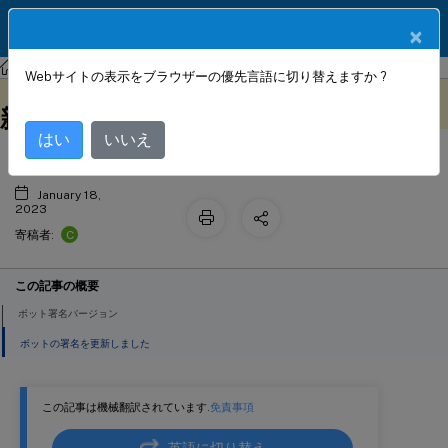
製品ドキュメン
JA
×
ト
NetScaler
NetScaler 14.1
ボット署名アラート記事
Webサイトの表示をブラウザーの優先言語に切り替えますか ?
2021 年 3 月のボットシグネチャの更
このコンテンツは動的に機械
フィードバックを提供する
翻訳されています。
新
はい
いいえ
January 18,
2023
C
寄稿者:
この記事の概要
ボット署名バージョン
ボットの署名を更新しました
この記事は機械翻訳されています.
免責事項