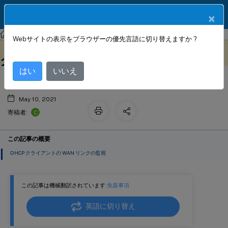
製品ドキュメン
JA
×
ト
Citrix SD-WAN
Citrix SD-WAN 11
Webサイトの表示をブラウザーの優先言語に切り替えますか ?
DHCP クライアントによる WAN リン
このコンテンツは動的に機械
フィードバックを提供する
翻訳されています。
ク IP アドレスの学習
はい
いいえ
May 10, 2021
C
寄稿者:
この記事の概要
DHCP クライアントの WAN リンクの監視
この記事は機械翻訳されています.
免責事項
英語に切り替え