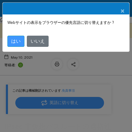
製品ドキュメン
JA
×
ト
Citrix SD-WAN
Citrix SD-WAN 11
Webサイトの表示をブラウザーの優先言語に切り替えますか ?
IPsec 非仮想パスルートの適格性
このコンテンツは動的に機械
フィードバックを提供する
翻訳されています。
はい
いいえ
May 10, 2021
C
寄稿者:
この記事は機械翻訳されています.
免責事項
英語に切り替え
IPsec 非仮想パスルートの適格性