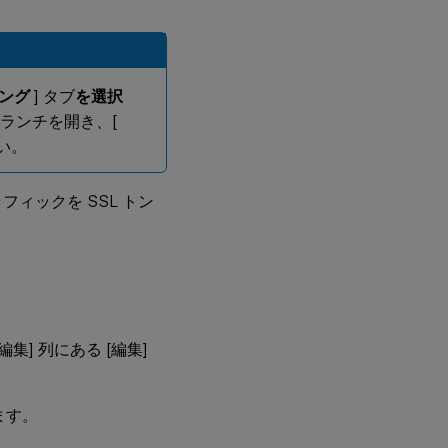
。
ング
] タブ
を選択
ブランチを開き、[
い。
ィックを SSL トン
集] 列にある [編集]
ます。