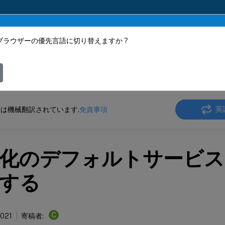
ブラウザーの優先言語に切り替えますか ?
ツは動的に機械翻訳されています。
フィ
 SD-WAN
Citrix SD-WAN 11
英
は機械翻訳されています.
免責事項
化のデフォルトサービス
する
C
2021
寄稿者: