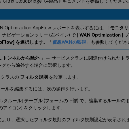
 Citrix CloudBridge 7.4製品ドキュメントを参照してください
N Optimization AppFlow レポートを表示するには、[
モニタリ
、ナビゲーションツリー (左ペイン) で [
WAN Optimization
] 
pFlow] を選択します。
「
仮想WANの監視
」も参照してくださ
SL トンネルから除外
」— サービスクラスに関連付けられたトラフ
ングから除外する場合に選択します。
スクラスの
フィルタ規則
を設定します。
ルールを編集するには、次の操作を行います。
ルタルール] テーブル (フォームの下部) で、編集するルールの [編
筆のアイコン) をクリックします。
により、選択したフィルタ規則のフィルタ規則設定が表示され