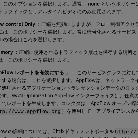
、このオプションを選択します。通常、
none
というポリシー
トラフィックとリアルタイムビデオにのみ使用されます。
ow control Only
：圧縮を無効にしますが、フロー制御アクセ
には、このポリシーを選択します。常に暗号化されるサービス、
ルの場合はこれを選択します。
mory
：圧縮に使用されるトラフィック履歴を保存する場所と
は、このポリシーを選択します。
pFlow レポートを有効にする
」— このサービスクラスに対してA
にする場合は、これを選択します。AppFlowは、ネットワー
て処理されるアプリケーショントランザクションデータのロッ
す。WAN Optimization AppFlow インターフェイスは、任意の
してレポートを生成します。コレクタは、AppFlow オープン標
tp://www.appflow.org
）を使用して、アプライアンスか
。
Flow の詳細については、Citrixドキュメントポータル
http://