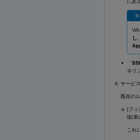
にある
注
WA
し
Ap
「
S
ネリ
サービ
既存の
[フィ
(鉛
これ