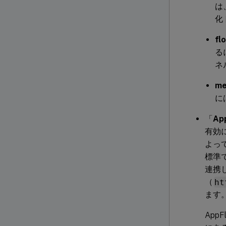
は
化
fl
る
ネ
me
に
「
Ap
有効
よっ
標準で
連携
（
ht
ます
App