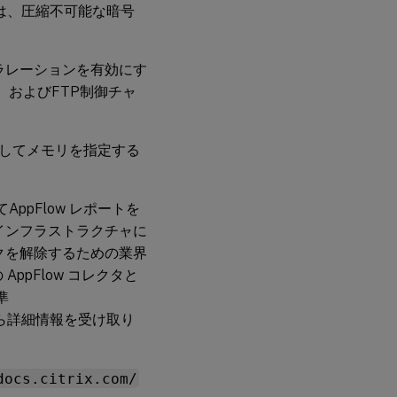
は、圧縮不可能な暗号
ラレーションを有効にす
およびFTP制御チャ
してメモリを指定する
ppFlow レポートを
クインフラストラクチャに
クを解除するための業界
 AppFlow コレクタと
準
ら詳細情報を受け取り
docs.citrix.com/