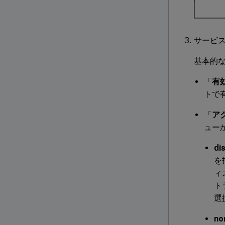
サービ
基本的
「
有
トで
「
ア
ュー
di
を
ィ
ト
選
no