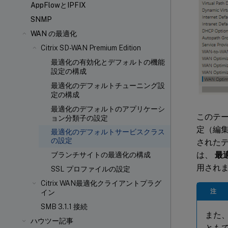
AppFlowとIPFIX
SNMP
WAN の最適化
Citrix SD-WAN Premium Edition
最適化の有効化とデフォルトの機能
設定の構成
最適化のデフォルトチューニング設
定の構成
最適化のデフォルトのアプリケーシ
このテ
ョン分類子の設定
定（編
最適化のデフォルトサービスクラス
の設定
された
は、
最
ブランチサイトの最適化の構成
用され
SSL プロファイルの設定
Citrix WAN最適化クライアントプラグ
注
イン
SMB 3.1.1 接続
また
ハウツー記事
とも