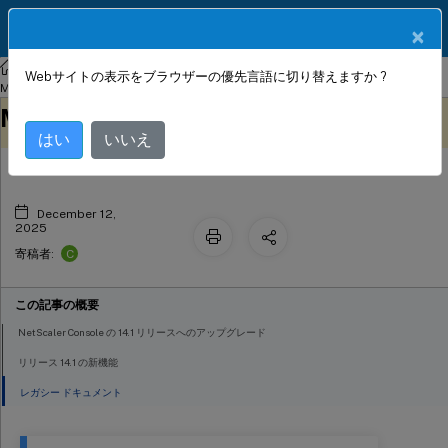
製品ドキュメン
JA
×
ト
NetScaler
Console on-prem
NetScaler Application Delivery
Webサイトの表示をブラウザーの優先言語に切り替えますか ?
NetScaler Application Delivery
Management 14.1
このコンテンツは動的に機械
フィードバックを提供する
Management 14.1
翻訳されています。
はい
いいえ
December 12,
2025
C
寄稿者:
この記事の概要
NetScaler Console の 14.1 リリースへのアップグレード
リリース 14.1 の新機能
レガシー ドキュメント