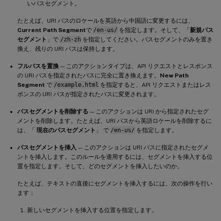
いパスセグメント。
たとえば、URI パスのロケールを英語から中国語に変更するには、
Current Path Segment
で
/en-us/
を指定します。そして、「
新規パス
セグメント
」で
/zh-zh
を指定してください。パスセグメントのみを置き
換え、残りの URI パスは保持します。
フルパスを置換
— このアクションタイプは、API リクエストとレスポンス
の URI パスを指定されたパスに完全に置き換えます。
New Path
Segment
で
/example.html
を指定すると、API リクエストまたはレス
ポンスの URI パスが指定されたパスに変更されます。
パスセグメントを削除する
— このアクションは URI から指定されたセグ
メントを削除します。たとえば、URI パスから英語ロケールを削除するに
は、「
現在のパスセグメント
」 で
/en-us/
を指定します。
パスセグメントを挿入
— このアクションは URI パスに指定されたセグメ
ントを挿入します。このルールを適用するには、セグメントを挿入する位
置を指定します。そして、どのセグメントを挿入したいのか。
たとえば、テキストの直後にセグメントを挿入するには、次の操作を行い
ます：
新しいセグメントを挿入する位置を指定します。