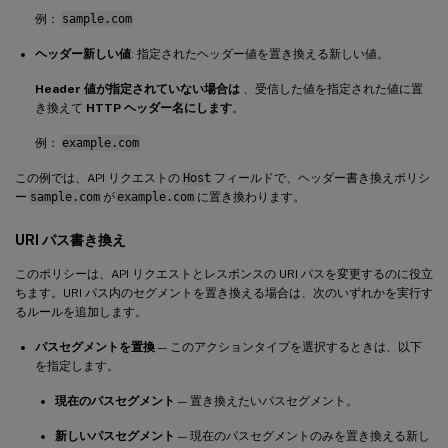
例：
sample.com
ヘッダー新しい値
: 指定されたヘッダー値を置き換える新しい値。
Header 値が指定されていない場合は
、受信した値を指定された値に置
き換えて
HTTP ヘッダー名にします
。
例：
example.com
この例では、API リクエストの
Host
フィールドで、ヘッダー書き換えポリシ
ー
sample.com
が
example.com
に置き換わります。
URI パス書き換え
このポリシーは、API リクエストとレスポンスの URI パスを変更するのに役立
ちます。URI パス内のセグメントを置き換える場合は、次のいずれかを実行す
るルールを追加します。
パスセグメントを置換
— このアクションタイプを選択するときは、以下
を指定します。
現在のパスセグメント
— 置き換えたいパスセグメント。
新しいパスセグメント
— 現在のパスセグメントのみを置き換える新し