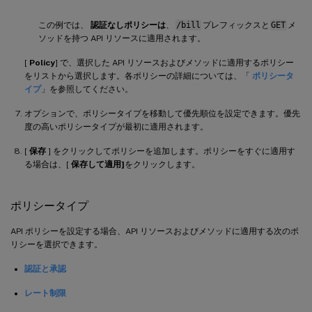
この例では、
認証なしポリシーは
、
/bill
プレフィックスと
GET
メ
ソッドを持つ API リソースに適用されます。
[
Policy
] で、選択した API リソースおよびメソッドに適用するポリシー
をリストから選択します。各ポリシーの詳細については、「
ポリシータ
イプ
」を参照してください。
オプションで、ポリシータイプを移動して優先順位を設定できます。優先
度の高いポリシータイプが最初に適用されます。
[
保存
] をクリックしてポリシーを追加します。ポリシーをすぐに適用す
る場合は、[
保存して適用]
をクリックします。
ポリシータイプ
API ポリシーを設定する場合、API リソースおよびメソッドに適用する次のポ
リシーを選択できます。
認証と承認
レート制限