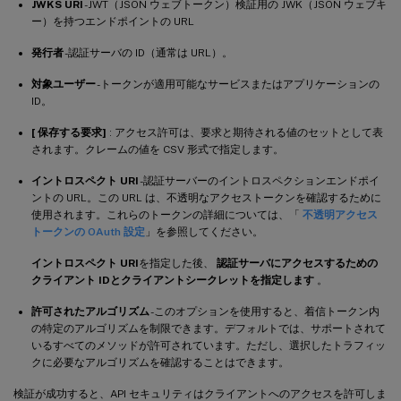
JWKS URI
-JWT（JSON ウェブトークン）検証用の JWK（JSON ウェブキ
ー）を持つエンドポイントの URL
発行者
-認証サーバの ID（通常は URL）。
対象ユーザー
-トークンが適用可能なサービスまたはアプリケーションの
ID。
[ 保存する要求]
: アクセス許可は、要求と期待される値のセットとして表
されます。クレームの値を CSV 形式で指定します。
イントロスペクト URI
-認証サーバーのイントロスペクションエンドポイ
ントの URL。この URL は、不透明なアクセストークンを確認するために
使用されます。これらのトークンの詳細については、「
不透明アクセス
トークンの OAuth 設定
」を参照してください。
イントロスペクト URI
を指定した後、
認証サーバにアクセスするための
クライアント ID
とクライアントシークレットを指定します
。
許可されたアルゴリズム
-このオプションを使用すると、着信トークン内
の特定のアルゴリズムを制限できます。デフォルトでは、サポートされて
いるすべてのメソッドが許可されています。ただし、選択したトラフィッ
クに必要なアルゴリズムを確認することはできます。
検証が成功すると、API セキュリティはクライアントへのアクセスを許可しま