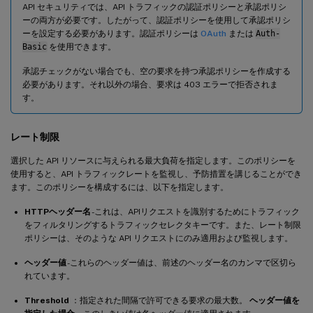
API セキュリティでは、API トラフィックの認証ポリシーと承認ポリシ
ーの両方が必要です。したがって、認証ポリシーを使用して承認ポリシ
ーを設定する必要があります。認証ポリシーは
OAuth
または
Auth-
Basic
を使用できます。
承認チェックがない場合でも、空の要求を持つ承認ポリシーを作成する
必要があります。それ以外の場合、要求は 403 エラーで拒否されま
す。
レート制限
選択した API リソースに与えられる最大負荷を指定します。このポリシーを
使用すると、API トラフィックレートを監視し、予防措置を講じることができ
ます。このポリシーを構成するには、以下を指定します。
HTTPヘッダー名
-これは、APIリクエストを識別するためにトラフィック
をフィルタリングするトラフィックセレクタキーです。また、レート制限
ポリシーは、そのような API リクエストにのみ適用および監視します。
ヘッダー値
-これらのヘッダー値は、前述のヘッダー名のカンマで区切ら
れています。
Threshold
：指定された間隔で許可できる要求の最大数。
ヘッダー値を