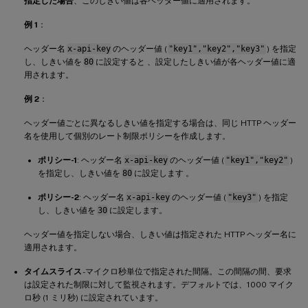
指定した場合
、このしきい値は各ヘッダー値に適用されます。
例 1
：
ヘッダー名
x-api-key
のヘッダー値 (
"key1","key2","key3"
) を指定
し、しきい値を
80
に設定すると 、設定したしきい値が各ヘッダー値に適
用されます。
例 2
：
ヘッダー値ごとに異なるしきい値を指定する場合は、同じ HTTP ヘッダー
名を使用して個別のレート制限ポリシーを作成します。
ポリシー-1
: ヘッダー名
x-api-key
のヘッダー値 (
"key1","key2"
)
を指定し、しきい値を
80
に設定します 。
ポリシー-2
: ヘッダー名
x-api-key
のヘッダー値 (
"key3"
) を指定
し、しきい値を
30
に設定します。
ヘッダー値を指定しない場合、しきい値は指定された HTTP ヘッダー名に
適用されます。
タイムスライス
-マイクロ秒単位で指定された間隔。この間隔の間、要求
は設定された制限に対して監視されます。デフォルトでは、1000 マイク
ロ秒 (1 ミリ秒) に設定されています。