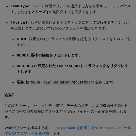
Limit type
：レート制限ポリシーを適用する方法を示すモード。[
バース
ト
] または [
スムーズ
] の制限タイプを選択できます。
[ Action
]：しきい値を超えるトラフィックに対して実行するアクション
を定義します。次のいずれかのアクションを指定できます。
DROP
: 設定されたトラフィック制限を超えるリクエストをドロップし
ます。
RESET: 要求の接続をリセットします
。
REDIRECT: 設定された redirect_url にトラフィックをリダイレク
トします
。
応答
: 標準応答 (
429 Too many requests
) で応答します。
WAF
このポリシーは、セキュリティ侵害、データの損失、および機密性の高いビ
ジネス情報や顧客情報にアクセスする Web サイトへの不正変更を防止しま
す。
WAFポリシーを構成する前に、
StyleBook を使用してNetScalerコンソール
でWAFプロファイルを作成
します。