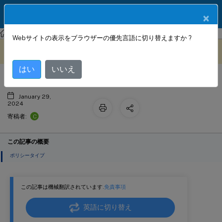
製品ドキュメン
JA
×
ト
NetScaler Console サービス
API セキュリティ
Webサイトの表示をブラウザーの優先言語に切り替えますか ?
API デプロイへのポリシーの追加
このコンテンツは動的に機械
フィードバックを提供する
翻訳されています。
はい
いいえ
January 29,
2024
C
寄稿者:
この記事の概要
ポリシータイプ
この記事は機械翻訳されています.
免責事項
英語に切り替え