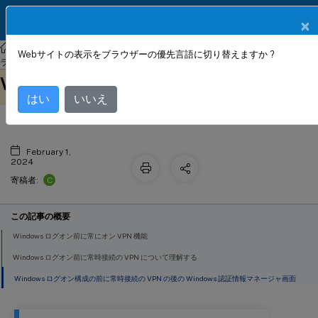
製品ドキュメン
JA
×
ト
NetScaler Gateway
Citrix Gateway 13.0
NetScaler Gateway アプ
Webサイトの表示をブラウザーの優先言語に切り替えますか ?
Windows ログオン前に常時接続の
ライアンスでのVPN構成
このコンテンツは動的に機械
フィードバックを提供する
VPN (正式には常時接続サービス)
翻訳されています。
はい
いいえ
February 1,
2024
C
寄稿者:
この記事の概要
Windows ログオン前に常にオン VPN 機能
Windows ログオン前に常時接続の VPN について理解する
Windows ログオン構成の前に常時接続の VPN の後の Windows 認証情報マネージャ画面