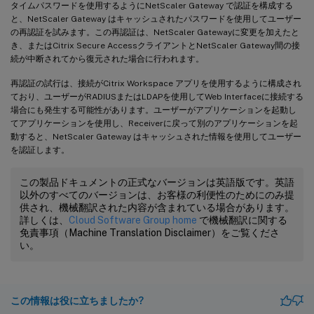
タイムパスワードを使用するようにNetScaler Gateway で認証を構成する
と、NetScaler Gateway はキャッシュされたパスワードを使用してユーザー
の再認証を試みます。この再認証は、NetScaler Gatewayに変更を加えたと
き、またはCitrix Secure AccessクライアントとNetScaler Gateway間の接
続が中断されてから復元された場合に行われます。
再認証の試行は、接続がCitrix Workspace アプリを使用するように構成され
ており、ユーザーがRADIUSまたはLDAPを使用してWeb Interfaceに接続する
場合にも発生する可能性があります。ユーザーがアプリケーションを起動し
てアプリケーションを使用し、Receiverに戻って別のアプリケーションを起
動すると、NetScaler Gateway はキャッシュされた情報を使用してユーザー
を認証します。
この製品ドキュメントの正式なバージョンは英語版です。英語
以外のすべてのバージョンは、お客様の利便性のためにのみ提
供され、機械翻訳された内容が含まれている場合があります。
詳しくは、
Cloud Software Group home
で機械翻訳に関する
免責事項（Machine Translation Disclaimer）をご覧くださ
い。
この情報は役に立ちましたか?