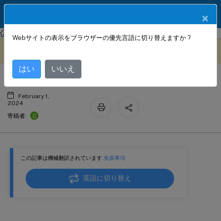
製品ドキュメン
JA
×
ト
NetScaler Gateway
NetScaler Gateway 14.1
認証と承認
Webサイトの表示をブラウザーの優先言語に切り替えますか ?
ワンタイムパスワードの使用の設定
このコンテンツは動的に機械
フィードバックを提供する
翻訳されています。
はい
いいえ
February 1,
2024
C
寄稿者:
この記事は機械翻訳されています.
免責事項
英語に切り替え
ワンタイムパスワードの使用の設定