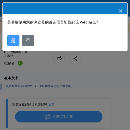
ZH
产品文档
×
NetScaler
NetScaler 13.1
电信服务提供商的解决方案
是否要使用您的浏览器的首选语言切换到该 Web 站点?
平衡 SYSLOG 服务器的负载
此内容已经过机器动态翻译。
在此处提供反馈
是
否
August 15,
2023
C
投稿者:
在本文中
使用配置实用程序对 SYSLOG 服务器进行负载平衡
这篇文章已经过机器翻译.
放弃
切换到英文