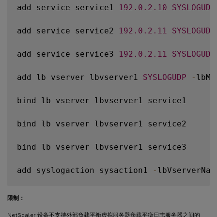
add service service1 
192.0
.2
.10
SYSLOGUDP
add service service2 
192.0
.2
.11
SYSLOGUDP
add service service3 
192.0
.2
.11
SYSLOGUDP
add lb vserver lbvserver1 
SYSLOGUDP
-
lbMe
bind lb vserver lbvserver1 service1

bind lb vserver lbvserver1 service2

bind lb vserver lbvserver1 service3

add syslogaction sysaction1 
-
lbVserverNam
add syslogpolicy syspol1 ns_true sysaction
限制：
NetScaler 设备不支持外部负载平衡虚拟服务器负载平衡日志服务器之间的
bind system global syspol1
