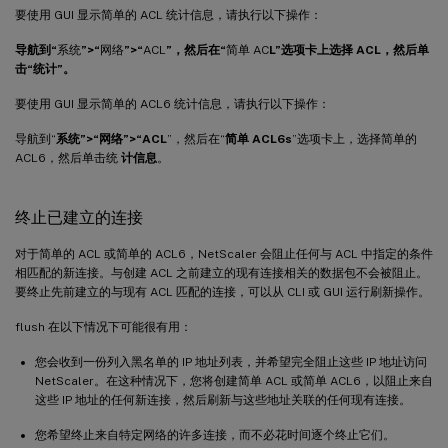
要使用 GUI 显示简单的 ACL 统计信息，请执行以下操作：
导航到“
系统
”>“
网络
”>“
ACL
”，然后在“
简单 AC
L”选项卡上选择 ACL，然后单
击“统计”。
要使用 GUI 显示简单的 ACL6 统计信息，请执行以下操作：
导航到“
系统”>“网络”>“ACL
”，然后在“
简单 ACL6s
”选项卡上，选择简单的
ACL6，然后单击统
计信息
。
终止已建立的连接
对于简单的 ACL 或简单的 ACL6，NetScaler 会阻止任何与 ACL 中指定的条件
相匹配的新连接。与创建 ACL 之前建立的现有连接相关的数据包不会被阻止。
要终止先前建立的与现有 ACL 匹配的连接，可以从 CLI 或 GUI 运行刷新操作。
flush 在以下情况下可能很有用：
您会收到一份列入黑名单的 IP 地址列表，并希望完全阻止这些 IP 地址访问
NetScaler。在这种情况下，您将创建简单 ACL 或简单 ACL6，以阻止来自
这些 IP 地址的任何新连接，然后刷新与这些地址关联的任何现有连接。
您希望终止来自特定网络的许多连接，而不必花时间逐个终止它们。