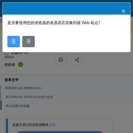
ZH
产品文档
×
NetScaler
NetScaler 13.1
网络连接
是否要使用您的浏览器的首选语言切换到该 Web 站点?
简单 ACL 和简单 ACL6
此内容已经过机器动态翻译。
在此处提供反馈
是
否
August 15,
2023
C
投稿者:
在本文中
配置简单 ACL 和简单 ACL6
显示简单 ACL 和简单 ACL6 统计信息
终止已建立的连接
这篇文章已经过机器翻译.
放弃