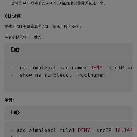
改简单 ACL 或简单的 ACL6，则必须将其删除并创建一个。
CLI 过程
要使用 CLI 创建简单的 ACL，请执行以下操作：
在命令提示符下，键入：
-
  ns simpleacl 
<
aclname
>
DENY
-
srcIP 
<
ip
-
  show ns simpleacl 
[
<
aclname
>
]
示例：
>
 add simpleacl rule1 
DENY
-
srcIP 
10.102
.