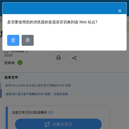
ZH
产品文档
×
NetScaler
Citrix ADC 13.0
AppExpert
是否要使用您的浏览器的首选语言切换到该 Web 站点?
示例 11：无填充操作的基于策略的 RSA
此内容已经过机器动态翻译。
在此处提供反馈
加密
是
否
October 7,
2021
C
投稿者:
在本文中
使用 Citrix ADC 命令接口进行基于策略的 RSA 加密
使用 GUI 进行基于策略的 RSA 加密，无填充选项
这篇文章已经过机器翻译.
放弃
切换到英文