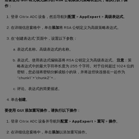
作
：
登录 Citrix ADC 设备，然后导航到
配置
>
AppExpert
>
高级表达式
。
在详细信息窗格中，单击
添加
将 RSA 公钥定义为高级策略表达式。
在“创建表达式”页面中，设置以下参数：
表达式名称。高级表达式的名称。
表达式。使用表达式编辑器将 RSA 公钥定义为高级表达式。
注意
：策
略表达式中的最大字符串长度为 255 个字符。对于任何超过 1024 位的
密钥，您必须将密钥分解成较小的块，并将这些块连接在一起作为
“chunk1”+“chunk2”+…
评论。表达式的简要描述。
单击
创建
。
要使用 GUI 添加重写操作，请执行以下操作
：
登录 Citrix ADC 设备并导航到
配置
>
AppExpert
>
重写
>
操作
。
在详细信息窗格中，单击
添加
以添加重写操作。