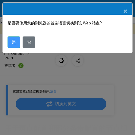
ZH
产品文档
×
NetScaler
Citrix ADC 13.0
群集
是否要使用您的浏览器的首选语言切换到该 Web 站点?
用于斑点配置和部分条带配置的节点组
此内容已经过机器动态翻译。
在此处提供反馈
是
否
October 7,
2021
C
投稿者:
这篇文章已经过机器翻译.
放弃
切换到英文
用于斑点配置和部分条带配置的节点组