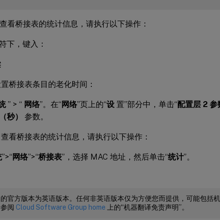
LI 查看桥接表的统计信息，请执行以下操作：
符下，键入：
梁
I 设置桥接表条目的老化时间：
统
” > “
网络
”。在“
网络
”页上的“
设
置”部分中，单击“
配置层 2 参
（秒）
参数。
UI 查看桥接表的统计信息，请执行以下操作：
统
”>“
网络
”>“
桥接表
”，选择 MAC 地址，然后单击“
统计
”。
档的官方版本为英语版本。任何非英语版本仅为方便您而提供，可能包括
请参阅
Cloud Software Group home
上的“机器翻译免责声明”。