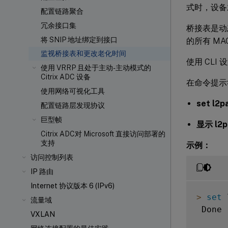
式时，设备
配置链路聚合
冗余接口集
桥接表是动
将 SNIP 地址绑定到接口
的所有 M
监视桥接表和更改老化时间
使用 CLI
使用 VRRP 且处于主动-主动模式的
Citrix ADC 设备
在命令提示
使用网络可视化工具
set l2p
配置链路层发现协议
巨型帧
显示 l2p
Citrix ADC对 Microsoft 直接访问部署的
支持
示例：
访问控制列表
IP 路由
Internet 协议版本 6 (IPv6)
>
set
 
流量域
 Done

VXLAN