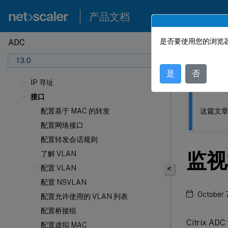
产品文档
是否要使用您的浏览器
ADC
此内容已经过
13.0
NetSca
是
否
IP 寻址
接口
这篇文章
配置基于 MAC 的转发
配置网络接口
配置转发会话规则
监视
了解 VLAN
配置 VLAN
<
配置 NSVLAN
October 
配置允许使用的 VLAN 列表
配置桥接组
Citrix
配置虚拟 MAC