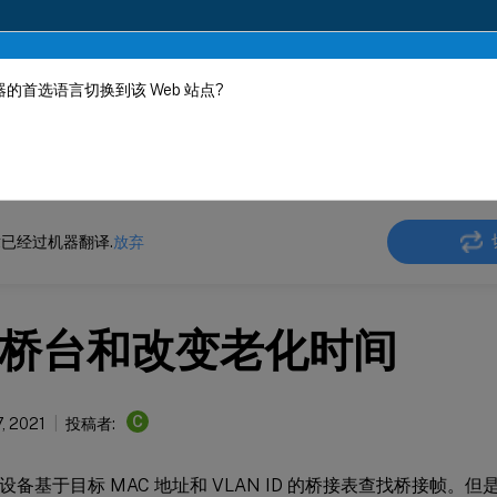
的首选语言切换到该 Web 站点?
机器动态翻译。
在此
ler
Citrix ADC 13.0
网络连接
已经过机器翻译.
放弃
桥台和改变老化时间
C
7, 2021
投稿者:
 ADC 设备基于目标 MAC 地址和 VLAN ID 的桥接表查找桥接帧。