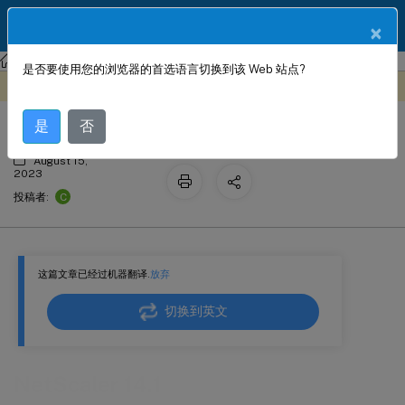
ZH
产品文档
×
NetScaler
NetScaler 14.1
是否要使用您的浏览器的首选语言切换到该 Web 站点?
NetScaler 14.1
此内容已经过机器动态翻译。
在此处提供反馈
是
否
August 15,
2023
C
投稿者:
这篇文章已经过机器翻译.
放弃
切换到英文
NetScaler 14.1