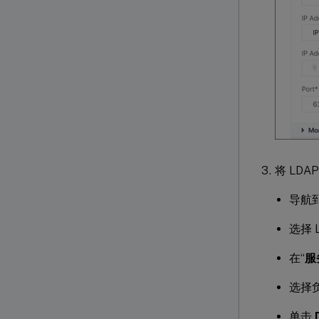
将 LD
导航
选择 
在“
服
选择
单击