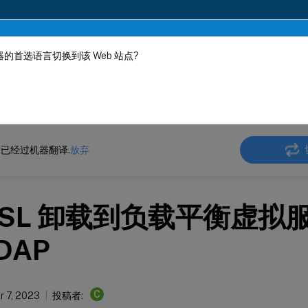
的首选语言切换到该 Web 站点?
机器动态翻译。
在此
ler
NetScaler 14.1
身份验证、授权和审核应用程序流量
已经过机器翻译.
放弃
SSL 卸载到负载平衡虚拟
DAP
C
 7, 2023
投稿者: