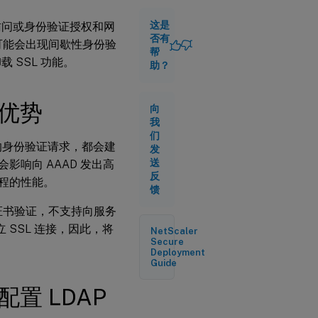
拟
服
这是
理访问或身份验证授权和网
务
否有
行，可能会出现间歇性身份验
器
帮
的
 SSL 功能。
助？
优
势
的优势
向
将
我
SSL
们
卸载
务器的身份验证请求，都会建
发
到负
送
话会影响向 AAAD 发出高
载平
反
衡虚
流程的性能。
馈
拟服
务器
器证书验证，不支持向服务
后配
 SSL 连接，因此，将
置
NetScaler
LDAP
Secure
Deployment
Guide
使用
置 LDAP
CLI
将
SSL