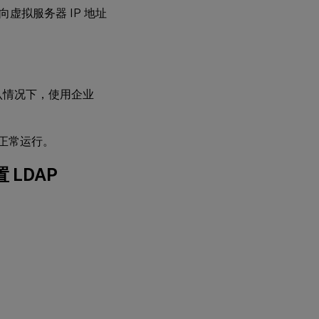
卸载
向虚拟服务器 IP 地址
到负
载平
衡虚
拟服
务器
后配
默认情况下，使用企业
置
LDAP
P 正常运行。
 LDAP