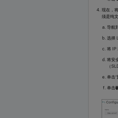
现在，将
须是纯
导航
选择 
将 I
将安
（SL
单击“
单击