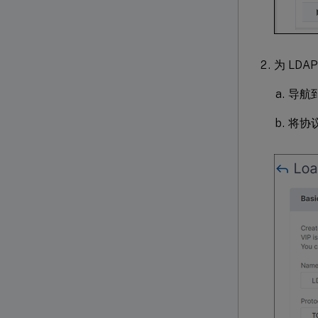
为 LD
导航
将协议