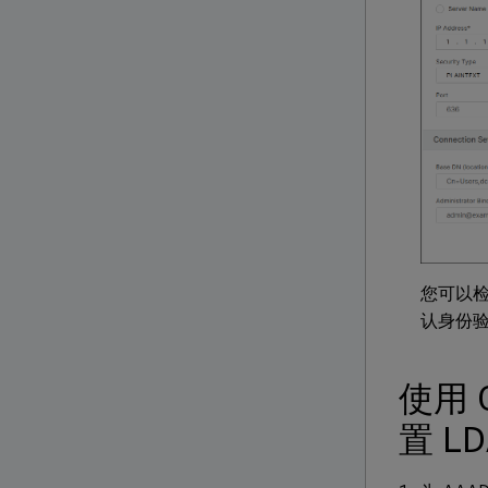
您可以检
认身份
使用 
置 LD