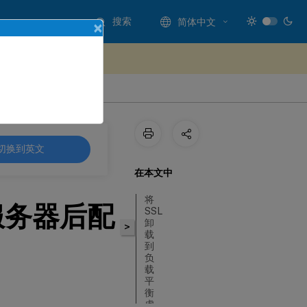
搜索
简体中文
×
处提供反馈
切换到英文
在本文中
将
服务器后配
SSL
卸
>
载
到
负
载
平
衡
虚