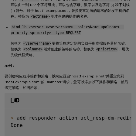
可以由一到 127 个字符组成，可以包含字母、数字以及连字符 (-) 和下划线
(_) 符号。对于 host1.example.net，替换要重定向的请求的始发主机的名
称。替换为
<actname>
刚才创建的操作的名称。
bind lb vserver <vservername> -policyName <polname> -
priority <priority> -type REQUEST
替换为
<vservername>
要将策略绑定到的负载平衡虚拟服务器的名称。
替换为
<polname>
刚才创建的策略的名称。替换为
<priority>
，用优
先级代替策略。
示例：
要创建响应程序操作和策略，以响应源自“host1.example.net”并重定向到
“host.example.com”的 Diameter 请求，您可以添加以下操作和策略，然后
绑定策略，如图所示。
>
 add responder action act_resp
-
dm
-
redire
Done
