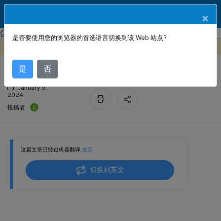
ZH
产品文档
×
NetScaler
NetScaler 14.1
AppExpert
是否要使用您的浏览器的首选语言切换到该 Web 站点?
对响应程序的 Diameter 支持
此内容已经过机器动态翻译。
在此处提供反馈
是
否
January 9,
2024
C
投稿者:
这篇文章已经过机器翻译.
放弃
切换到英文
对响应程序的 Diameter 支持