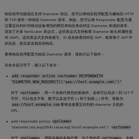
响应程序功能现在支持 Diameter 协议。您可以将响应程序配置为像响应 HTTP
和 TCP 请求一样响应 Diameter 请求。例如，您可以将 Responder 配置为通
过重定向到针对移动设备增强的网页来响应来自特定 Diameter 来源的请求。
添加了许多 NetScaler 表达式，这些表达式支持检查 Diameter 标头和属性值
对 (AVP)。这些表达式支持按索引、ID 或名称查找特定 AVP，检查每个 AVP 中
的信息，然后发送相应的响应。
要将响应程序配置为响应 Diameter 请求，请执行以下操作：
在命令提示符下，键入以下命令：
add responder action <actname> RESPONDWITH
"DIAMETER.NEW_REDIRECT(\"aaa://host.example.com\")"
对于
<actname>
，用一个名称代替您的新操作。名称可以包含 1 到 127 个
字符，可以包含字母、数字以及连字符 (-) 和下划线 (_) 符号。替换为
aaa://host.example.com
要将连接重定向到的 diameter 主机的
URL。
add responder policy
<polname>
“diameter.req.avp(264).value.eq(“host1.example.net”)”
<actname>
对于
<polname>
，用新保单的名称代替。与之类的是
<actname>
，名称