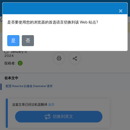
ZH
产品文档
×
NetScaler
NetScaler 14.1
AppExpert
是否要使用您的浏览器的首选语言切换到该 Web 站点?
Diameter 支持重写
此内容已经过机器动态翻译。
在此处提供反馈
是
否
January 9,
2024
C
投稿者:
在本文中
配置 Rewrite 以修改 Diameter 请求
这篇文章已经过机器翻译.
放弃
切换到英文