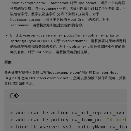
“host.example.com\”)” <actname> 对于 <polname>，请用一个名称替
换您的新策略。与 <actname> 一样，名称可以由 1 到 127 个字符组成，可
以包含字母、数字以及连字符 (-) 和下划线 ( _) 符号。对于
host.example.com，替换要更改的 Host-Origin 的名称。对于
<actname>，请替换您刚刚创建的操作的名称。
bind lb vserver <vservername> -policyName <polname> -priority
<priority> -type REQUEST 对于 <vservername>，请替换要将策略绑定到
的负载平衡虚拟服务器的名称。对于 <polname>，请替换您刚刚创建的策
略的名称。对于 <priority>，请替换策略的优先级。
示例
：
要创建重写操作和策略以将“host.example.com”的所有 Diameter Host-
Origins 修改为“NetScaler.example.net”，您可以添加以下操作和策略，并将
策略绑定如图所示。
>
 add rewrite action rw_act_replace_avp r
>
 add rewrite policy rw_diam_pol 
"diamete
>
 bind lb vserver vs1 
-
policyName rw_diam